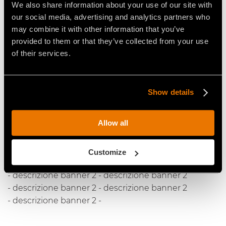
We also share information about your use of our site with
- descrizione banner 1 - descrizione banner 1
our social media, advertising and analytics partners who
- descrizione banner 1 - descrizione banner 1
may combine it with other information that you’ve
- descrizione banner 1 - descrizione banner 1
provided to them or that they’ve collected from your use
- descrizione banner 1 -
of their services.
Titolo banner 2
Show details
descrizione banner 2 - desdescrizione banner 2
Allow all
- descrizione banner 2 - descrizione banner 2
- crizione banner 2 - descrizione banner 2
- descrizione banner 2 - descrizione banner 2
Customize
- descrizione banner 2 - descrizione banner 2
- descrizione banner 2 - descrizione banner 2
- descrizione banner 2 - descrizione banner 2
- descrizione banner 2 -