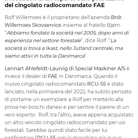
del cingolato radiocomandato FAE
Rolf Willemoes è il proprietario dell'azienda
Brdr.
Willemoes Skovservice
insieme al fratello Bjørn.
“
Abbiamo fondato la società nel 2005, dopo anni di
esperienza nel settore forestale
”, dice Rolf. “
La
società si trova a Ikast, nello Jutland centrale, ma
siamo attivi in tutta la Danimarca
”.
Lennart Ahlefeldt-Laurvig di Special Maskiner A/S
è
invece il dealer di
FAE
in Danimarca. Quando il
nuovo cingolato radiocomandato
RCU-55
è stato
lanciato, nella primavera del 2022, ha subito pensato
di portarne un esemplare a Rolf per metterlo alla
prova nei boschi danesi e per sentire il parere di un
vero esperto. Rolf, tra l’altro, aveva appena acquistato
un altro veicolo cingolato radiocomandato per usi
forestali. Sarebbe quindi stato facile per lui
confrontare l’
RCU-55
con la macchina già in suo