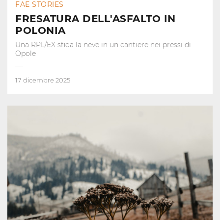
FAE STORIES
FRESATURA DELL'ASFALTO IN
POLONIA
Una RPL/EX sfida la neve in un cantiere nei pressi di
Opole
17 dicembre 2025