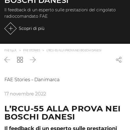
BOSCHI DANESI
Il feedback di un esperto sulle prestazioni del cingolato
radiocomandato FAE
Scopri di più
FAE S.p.A.
FAE STORIES
L’RCU-55 ALLA PROVA NEI BOSCHI DANESI
Precedente
Torna
Successivo
all'elenco
FAE Stories - Danimarca
17 novembre 2022
L’RCU-55 ALLA PROVA NEI
BOSCHI DANESI
Il feedback di un esperto sulle prestazioni