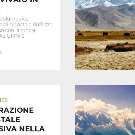
volumetrica,
di cippato e riutilizzo
 con la trincia
 FAE UMM/S
6
IES
RAZIONE
STALE
SIVA NELLA