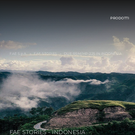
PRODOTTI
FAE S.p.A.
FAE STORIES
DUE RSM/HP-225 IN INDONESIA
FAE STORIES - INDONESIA