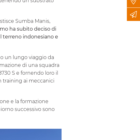
ottenendo un substrato
estisce Sumba Manis,
emo ha subito deciso di
el terreno indonesiano e
po un lungo viaggio da
formazione di una squadra
8730 S e fornendo loro il
n training ai meccanici
azione e la formazione
giorno successivo sono