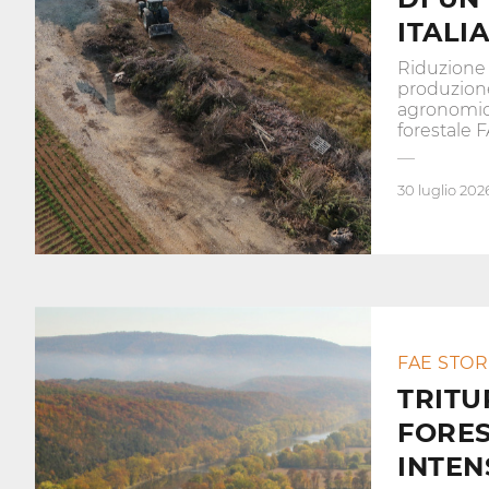
ITALIA
Riduzione 
produzione 
agronomico
forestale
30 luglio 202
FAE STOR
TRITU
FORE
INTEN