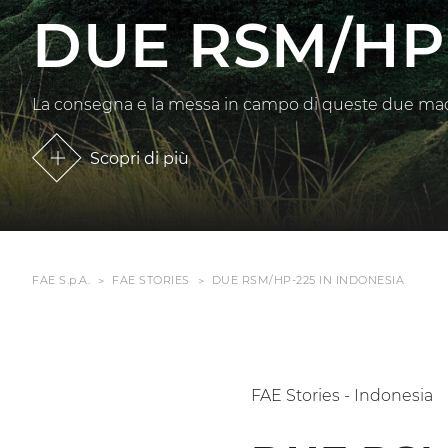
DUE RSM/HP-
La consegna e la messa in campo di queste due macc
Scopri di più
FAE S.p.A.
FAE STORIES
DUE RSM/HP-225 IN INDONESIA
FAE Stories - Indonesia