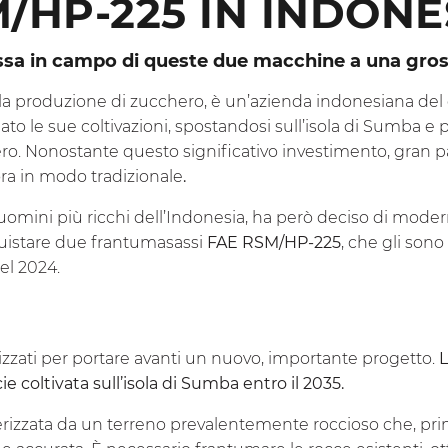
/HP-225 IN INDONE
sa in campo di queste due macchine a una gross
la produzione di zucchero, è un’azienda indonesiana del
o le sue coltivazioni, spostandosi sull’isola di Sumba e
ro. Nonostante questo significativo investimento, gran p
ora in modo tradizionale
.
uomini più ricchi dell’Indonesia, ha però deciso di moder
quistare due frantumasassi
FAE RSM/HP-225
, che gli son
el 2024.
izzati per portare avanti un nuovo, importante progetto.
L
cie coltivata sull’isola di Sumba entro il 2035.
erizzata da un terreno prevalentemente roccioso che, prim