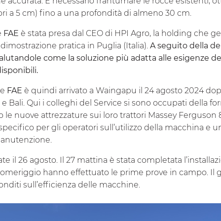
e accurata. È necessario frantumare le rocce esistenti, 
riori a 5 cm) fino a una profondità di almeno 30 cm.
e
FAE
è stata presa dal CEO di HPI Agro, la holding che g
dimostrazione pratica in Puglia (Italia).
A seguito della d
alutandole come la soluzione più adatta alle esigenze d
isponibili.
ce
FAE
è quindi arrivato a Waingapu il 24 agosto 2024 do
 e Bali. Qui i colleghi del Service si sono occupati della 
do le nuove attrezzature sui loro trattori Massey Ferguson 
pecifico per gli operatori sull’utilizzo della macchina e u
manutenzione.
iate il 26 agosto. Il 27 mattina è stata completata l’install
 pomeriggio hanno effettuato le prime prove in campo. Il 
onditi sull’efficienza delle macchine.