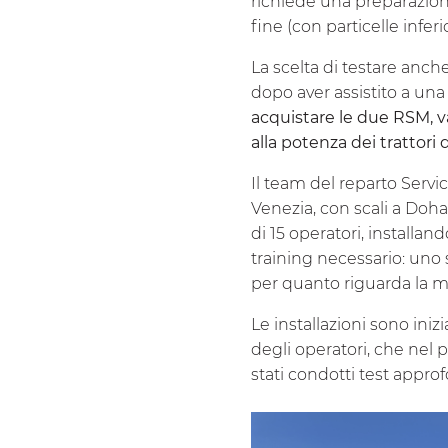
richiede una preparazion
fine (con particelle infe
La scelta di testare anch
dopo aver assistito a una 
acquistare le due RSM, v
alla potenza dei trattori d
Il team del reparto Servi
Venezia, con scali a Doha
di 15 operatori, installan
training necessario: uno s
per quanto riguarda la 
Le installazioni sono iniz
degli operatori, che nel
stati condotti test approf