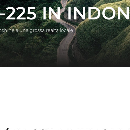
225 IN INDON
hine a una grossa realtà locale