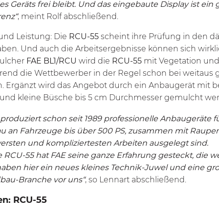
 Geräts frei bleibt. Und das eingebaute Display ist ein 
renz“
, meint Rolf abschließend.
und Leistung: Die
RCU-55
scheint ihre Prüfung in den d
ben. Und auch die Arbeitsergebnisse können sich wirklic
ulcher
FAE BL1/RCU
wird die
RCU-55
mit Vegetation und
rend die Wettbewerber in der Regel schon bei weitaus 
 Ergänzt wird das Angebot durch ein Anbaugerät mit 
s und kleine Büsche bis 5 cm Durchmesser gemulcht we
produziert schon seit 1989 professionelle Anbaugeräte f
u an Fahrzeuge bis über 500 PS, zusammen mit Raupenf
ersten und kompliziertesten Arbeiten ausgelegt sind.
e
RCU-55
hat FAE seine ganze Erfahrung gesteckt, die wel
aben hier ein neues kleines Technik-Juwel und eine gro
bau-Branche vor uns“
, so Lennart abschließend.
en:
RCU-55