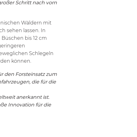
großer Schritt nach vorn
änischen Wäldern mit
h sehen lassen. In
 Büschen bis 12 cm
geringeren
beweglichen Schlegeln
rden können.
ür den Forsteinsatz zum
ahrzeugen, die für die
tweit anerkannt ist.
ße Innovation für die