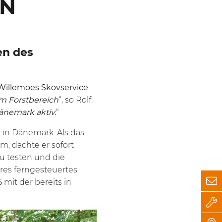
EN
en des
 Willemoes Skovservice
.
m Forstbereich
“, so Rolf.
Dänemark aktiv.
“
 in Dänemark. Als das
m, dachte er sofort
u testen und die
res ferngesteuertes
5
mit der bereits in