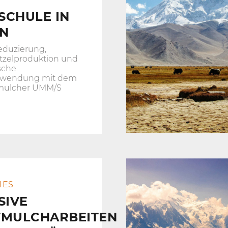
SCHULE IN
EN
duzierung,
tzelproduktion und
sche
rwendung mit dem
mulcher UMM/S
IES
SIVE
TMULCHARBEITEN