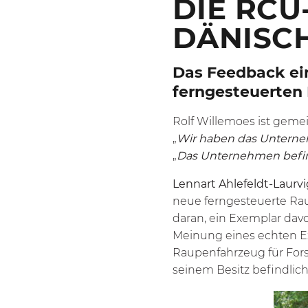
DIE RCU
DÄNISC
Das Feedback ein
ferngesteuerten
Rolf Willemoes ist geme
„
Wir haben das Unterne
„
Das Unternehmen befindet
Lennart Ahlefeldt-Laurvi
neue ferngesteuerte R
daran, ein Exemplar dav
Meinung eines echten Ex
Raupenfahrzeug für Forst
seinem Besitz befindlic