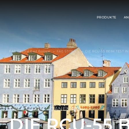
PRODUKTE
AN
FAE Central East Europe
FAE STORIES
DIE RCU-55 BEIM TEST 
FAE STORIES - DÄNEMARK
DIE RCU-55 