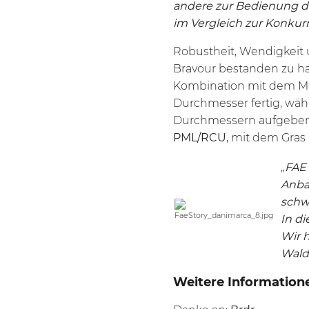
andere zur Bedienung des
im Vergleich zur Konkur
Robustheit, Wendigkeit 
Bravour bestanden zu ha
Kombination mit dem M
Durchmesser fertig, wäh
Durchmessern aufgeben.
PML/RCU
, mit dem Gra
„
FAE 
Anba
schw
In di
Wir h
Wald
Weitere Information