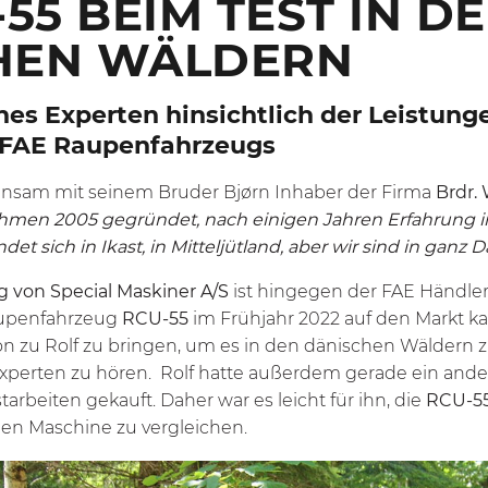
-55 BEIM TEST IN D
HEN WÄLDERN
es Experten hinsichtlich der Leistung
 FAE Raupenfahrzeugs
insam mit seinem Bruder Bjørn Inhaber der Firma
Brdr.
hmen 2005 gegründet, nach einigen Jahren Erfahrung i
 sich in Ikast, in Mitteljütland, aber wir sind in ganz 
g von Special Maskiner A/S
ist hingegen der FAE Händler
aupenfahrzeug
RCU-55
im Frühjahr 2022 auf den Markt ka
on zu Rolf zu bringen, um es in den dänischen Wäldern z
perten zu hören. Rolf hatte außerdem gerade ein ande
arbeiten gekauft. Daher war es leicht für ihn, die
RCU-5
hen Maschine zu vergleichen.