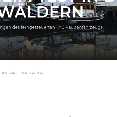
 WÄLDERN
stungen des ferngesteuerten FAE Raupenfahrzeugs
IN DEN DÄNISCHEN WÄLDERN