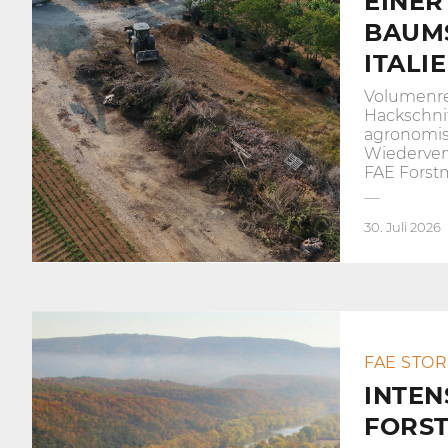
EINER
BAUM
ITALI
Volumenre
Hackschni
agronomi
Wiederve
FAE Forst
30. Juli 2026
FAE STOR
INTEN
FORS