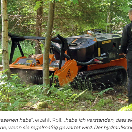
esehen habe
“, erzählt Rolf, „
habe ich verstanden, dass si
e, wenn sie regelmäßig gewartet wird. Der hydraulische 