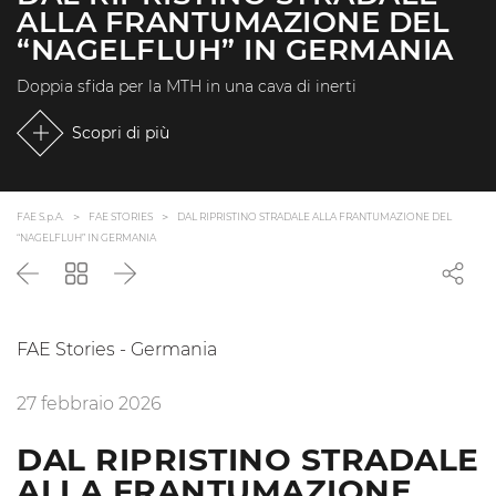
ALLA FRANTUMAZIONE DEL
“NAGELFLUH” IN GERMANIA
Doppia sfida per la MTH in una cava di inerti
Scopri di più
FAE S.p.A.
FAE STORIES
DAL RIPRISTINO STRADALE ALLA FRANTUMAZIONE DEL
“NAGELFLUH” IN GERMANIA
Precedente
Torna
Successivo
all'elenco
FAE Stories - Germania
27 febbraio 2026
DAL RIPRISTINO STRADALE
ALLA FRANTUMAZIONE