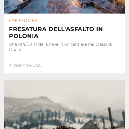
FAE STORIES
FRESATURA DELL'ASFALTO IN
POLONIA
Una RPL/EX sfida la neve in un cantiere nei pressi di
Opole
17 dicembre 2025