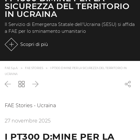
SICUREZZA DEL TERRITORIO
IN UCRAINA
Il Servizio di Emergenza Statale dell'Ucraina (SESU) si affida
a FAE per lo sminamento umanitario
Scopri di più
FAE S.p.A.
FAE STORIES
I PT300 D:MINE PER LA SICUREZZA DEL TERRITORIO IN
UCRAINA
Precedente
Torna
Successivo
all'elenco
FAE Stories - Ucraina
27 novembre 2025
I PT300 D:MINE PER LA