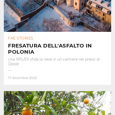
FAE STORIES
FRESATURA DELL'ASFALTO IN
POLONIA
Una RPL/EX sfida la neve in un cantiere nei pressi di
Opole
17 dicembre 2025