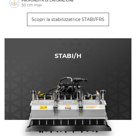
PROFONDITÀ DI LAVORAZIONE
50 cm max
Scopri la stabilizzatrice STABI/FRS
STABI/H