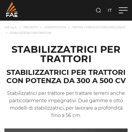
IT
FAE S.P.A.
CERCA
FAE S.p.A.
PRODOTTI
CONSTRUCTION
TESTATE A PRESA DI FORZA MECCANICA
STABILIZZATRICI PER TRATTORI
STABILIZZATRICI PER
TRATTORI
STABILIZZATRICI PER TRATTORI
CON POTENZA DA 300 A 500 CV
Stabilizzatrici per trattore per trattare terreni anche
particolarmente impegnativi. Due gamme e otto
modelli di stabilizzatrici, per lavorare a profondità
fino a 56 cm.