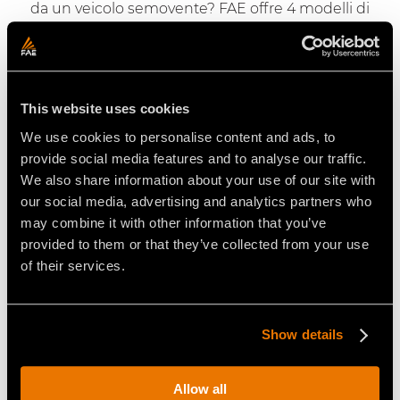
da un veicolo semovente? FAE offre 4 modelli di
stabilizzatrici a camera fissa della serie
STABI/FRS e
STABI/FRS/HP
e 4 ulteriori modelli con c
amera a
geometria variabile
, ovvero le serie
STABI/H e
STABI/H/HP.
This website uses cookies
Cerchi una stabilizzatrice a camera fissa
We use cookies to personalise content and ads, to
caratterizzata da grande efficienza, elevata
provide social media features and to analyse our traffic.
produttività e massima affidabilità? Le serie
We also share information about your use of our site with
STABI/FRS e STABI/FRS/HP
fanno al caso tuo, per
our social media, advertising and analytics partners who
andare fino a 50 cm in profondità. Grazie al rotore
may combine it with other information that you’ve
protruso e all'ampia camera di miscelazione che
provided to them or that they’ve collected from your use
facilitano la stabilizzazione profonda e minimizzano
of their services.
gli assorbimenti di potenza, la qualità di
miscelazione rimane sempre al massimo livello.
Ti serve una stabilizzatrice con
camera a geometria
Show details
variabile
che ti garantisca una produttività al top?
FAE propone le serie
STABI/H, STABI/H/HP
con la
camera di miscelazione a geometria variabile e
Allow all