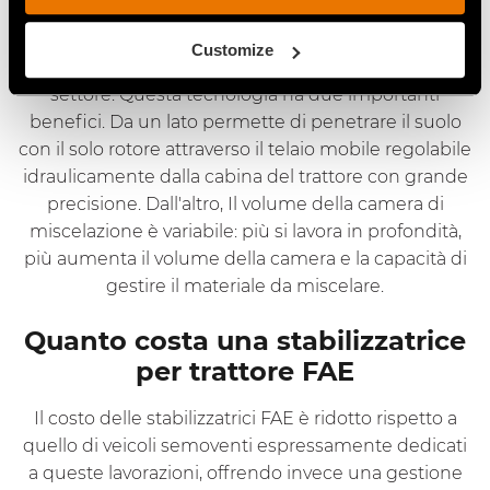
rotore dedicato, per lavorare con estrema precisione
fino a 56 cm in profondità. La
camera a geometria
Customize
variabile
è una soluzione tecnologica FAE unica nel
settore. Questa tecnologia ha due importanti
benefici. Da un lato permette di penetrare il suolo
con il solo rotore attraverso il telaio mobile regolabile
idraulicamente dalla cabina del trattore con grande
precisione. Dall'altro, Il volume della camera di
miscelazione è variabile: più si lavora in profondità,
più aumenta il volume della camera e la capacità di
gestire il materiale da miscelare.
Quanto costa una stabilizzatrice
per trattore FAE
Il costo delle stabilizzatrici FAE è ridotto rispetto a
quello di veicoli semoventi espressamente dedicati
a queste lavorazioni, offrendo invece una gestione