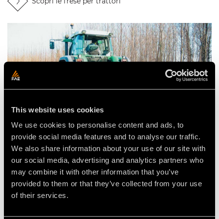
Scopri le frese per trattori
This website uses cookies
We use cookies to personalise content and ads, to
provide social media features and to analyse our traffic.
We also share information about your use of our site with
our social media, advertising and analytics partners who
may combine it with other information that you’ve
Fresaceppi per trattori
provided to them or that they’ve collected from your use
Fresatura in profondità di ceppi interrati, anche di
of their services.
grandi dimensioni.