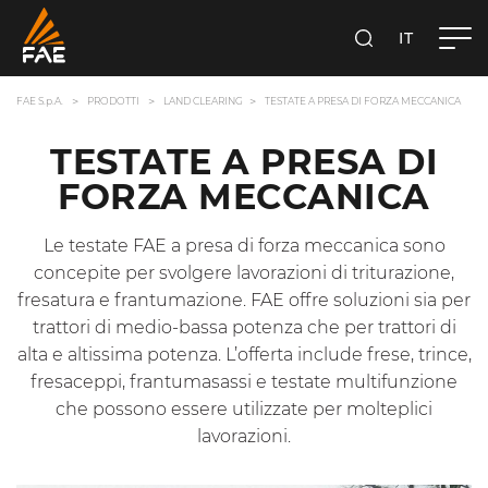
IT
FAE S.P.A.
CERCA
FAE S.p.A.
PRODOTTI
LAND CLEARING
TESTATE A PRESA DI FORZA MECCANICA
TESTATE A PRESA DI
FORZA MECCANICA
Le testate FAE a presa di forza meccanica sono
concepite per svolgere lavorazioni di triturazione,
fresatura e frantumazione. FAE offre soluzioni sia per
trattori di medio-bassa potenza che per trattori di
alta e altissima potenza. L’offerta include frese, trince,
fresaceppi, frantumasassi e testate multifunzione
che possono essere utilizzate per molteplici
lavorazioni.