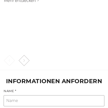
Mehr entdecken
>
wodurch hervorragende Leistungen beim Mulchen
Mehr entdecken
>
von jeder Art von Holz erzielt werden. Der Bite
Limiter reduziert außerdem die Gefahr des
Rotorstillstands am Totpunkt und optimiert den
Kraftstoffverbrauch.
Mehr entdecken
>
INFORMATIONEN ANFORDERN
NAME *