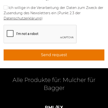
Ich willige in die Verarbeitung der Daten zum Zweck der
Zusendung des Newsletters ein (Punkt 2.3 der
Datenschutzerklärung
)
Send request
Alle Produkte für: Mulcher für
Bagger
PML/EX