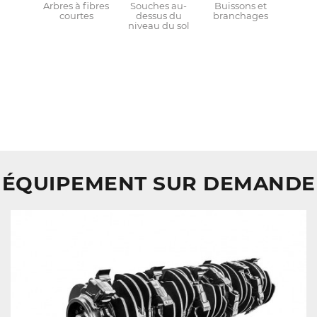
Arbres à fibres
Souches au-
Buissons et
courtes
dessus du
branchages
niveau du sol
ÉQUIPEMENT SUR DEMANDE