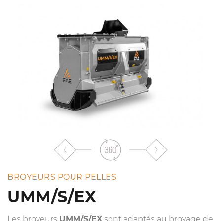
liste
BROYEURS POUR PELLES
UMM/S/EX
Les broyeurs
UMM/S/EX
sont adaptés au broyage de