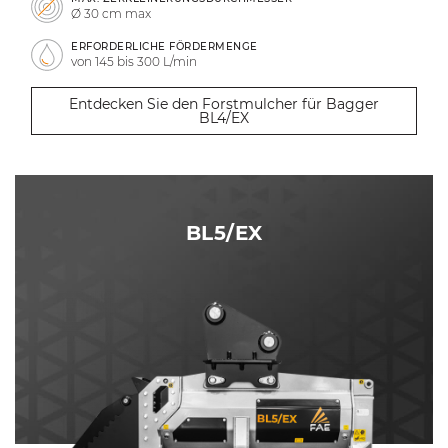
Ø 30 cm max
ERFORDERLICHE FÖRDERMENGE
von 145 bis 300 L/min
Entdecken Sie den Forstmulcher für Bagger
BL4/EX
BL5/EX