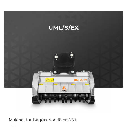
UML/S/EX
Mulcher für Bagger von 18 bis 25 t.