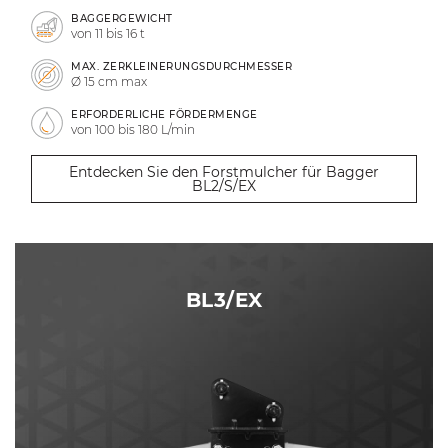
BAGGERGEWICHT
von 11 bis 16 t
MAX. ZERKLEINERUNGSDURCHMESSER
Ø 15 cm max
ERFORDERLICHE FÖRDERMENGE
von 100 bis 180 L/min
Entdecken Sie den Forstmulcher für Bagger
BL2/S/EX
BL3/EX