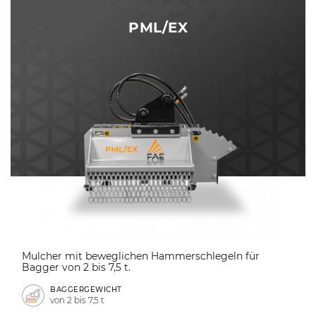
PML/EX
Mulcher mit beweglichen Hammerschlegeln für
Bagger von 2 bis 7,5 t.
BAGGERGEWICHT
von 2 bis 7,5 t