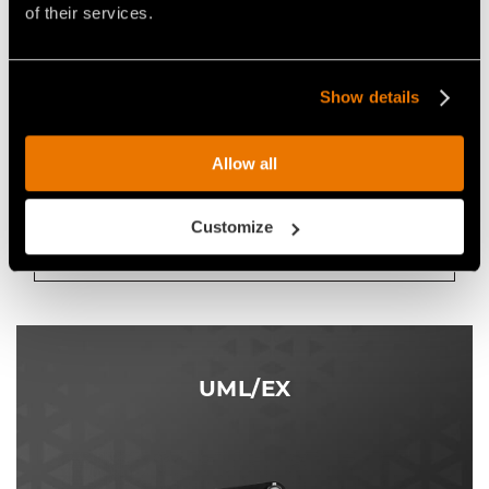
of their services.
Mulcher für Bagger von 7 bis 15 t.
BAGGERGEWICHT
Show details
von 7 bis 15 t
MAX. ZERKLEINERUNGSDURCHMESSER
Ø 15 cm max
Allow all
ERFORDERLICHE FÖRDERMENGE
von 90 bis 170 L/min
Customize
Entdecken Sie den Forstmulcher für Bagger
UML/HY
UML/EX