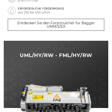
Ø 40 cm max
ERFORDERLICHE FÖRDERMENGE
von 250 bis 450 L/min
Entdecken Sie den Forstmulcher für Bagger
UMM/S/EX
UML/HY/RW - FML/HY/RW