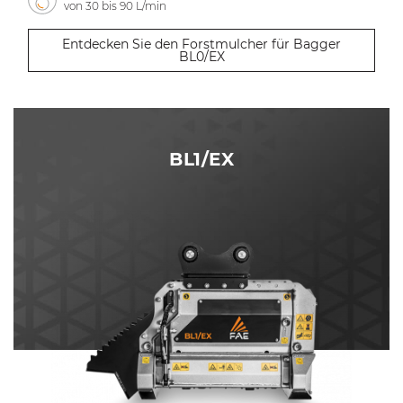
von 30 bis 90 L/min
Entdecken Sie den Forstmulcher für Bagger
BL0/EX
BL1/EX