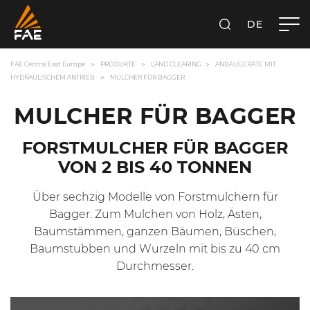
DE
SUCHEN
FAE CENTRAL EAST EUROPE GMBH
FAE Central East Europe
PRODUKTE
LAND CLEARING
ANBAUGERÄTE MIT
HYDRAULISCHEM ANTRIEB
MULCHER FÜR BAGGER
MULCHER FÜR BAGGER
FORSTMULCHER FÜR BAGGER
VON 2 BIS 40 TONNEN
Über sechzig Modelle von Forstmulchern für
Bagger. Zum Mulchen von Holz, Ästen,
Baumstämmen, ganzen Bäumen, Büschen,
Baumstubben und Wurzeln mit bis zu 40 cm
Durchmesser.