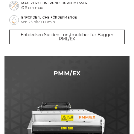
MAX. ZERKLEINERUNGSDURCHMESSER
Ø 5 cm max
ERFORDERLICHE FÖRDERMENGE
von 25 bis 90 L/min
Entdecken Sie den Forstmulcher für Bagger
PML/EX
PMM/EX