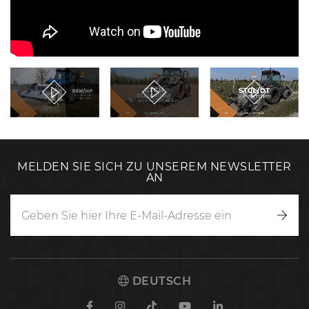
MELDEN SIE SICH ZU UNSEREM NEWSLETTER
AN
Anm
DEUTSCH
Facebook
Instagram
TikTok
Youtube
Linkedin