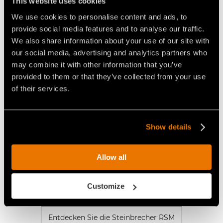
This website uses cookies
We use cookies to personalise content and ads, to
provide social media features and to analyse our traffic.
We also share information about your use of our site with
our social media, advertising and analytics partners who
may combine it with other information that you’ve
provided to them or that they’ve collected from your use
of their services.
Steinbrecher für Traktoren von 200 bis 360 PS.
Show details
TRAKTORLEISTUNG
von 200 bis 360 PS
Allow all
MAX. ZERKLEINERUNGSDURCHMESSER
Ø 50 cm max
Customize
MAXIMALE ARBEITSTIEFE
40 cm max
Entdecken Sie die Steinbrecher RSM