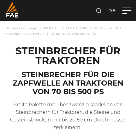
DE
SUCHEN
FAE CENTRAL EAST EUROPE GMBH
FAE Central East Europe
PRODUKTE
LAND CLEARING
ANBAUGERÄTE MIT
MECHANISCHER ZAPFWELLE
STEINBRECHER FÜR TRAKTOREN
STEINBRECHER FÜR
TRAKTOREN
STEINBRECHER FÜR DIE
ZAPFWELLE AN TRAKTOREN
VON 70 BIS 500 PS
Breite Palette mit über zwanzig Modellen von
Steinbrechern für Traktoren, die Steine und
Gesteinsbrocken mit bis zu 50 cm Durchmesser
zerkleinern.