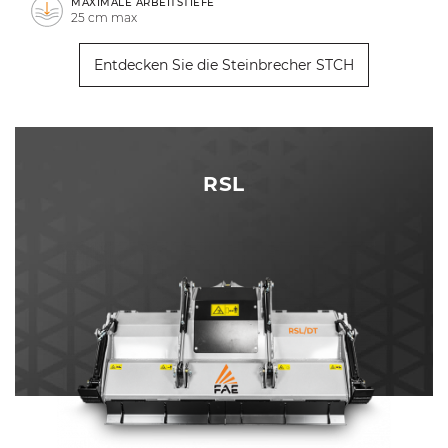
MAXIMALE ARBEITSTIEFE
25 cm max
Entdecken Sie die Steinbrecher STCH
RSL