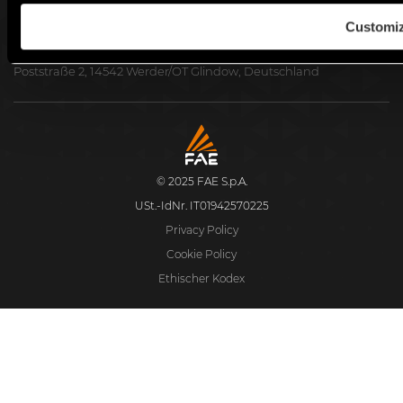
Facebook
Instagram
TikTok
Youtube
Linkedin
Customi
FAE Central East Europe GmbH
Poststraße 2, 14542 Werder/OT Glindow, Deutschland
FAE
S.p.A.
© 2025 FAE S.p.A.
USt.-IdNr. IT01942570225
Privacy Policy
Cookie Policy
Ethischer Kodex