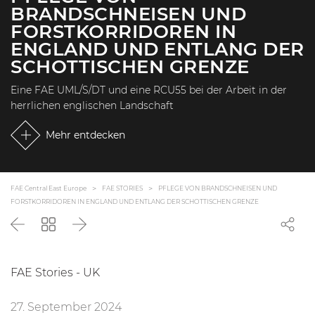
BRANDSCHNEISEN UND
FORSTKORRIDOREN IN
ENGLAND UND ENTLANG DER
SCHOTTISCHEN GRENZE
Eine FAE UML/S/DT und eine RCU55 bei der Arbeit in der
herrlichen englischen Landschaft
Mehr entdecken
FAE Central East Europe
FAE STORIES
PFLEGE VON BRANDSCHNEISEN UND
FORSTKORRIDOREN IN ENGLAND UND ENTLANG DER SCHOTTISCHEN GRENZE
Zurück
Zurück
Weiter
zur
Liste
FAE Stories - UK
27. September 2024