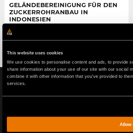
GELÄNDEBEREINIGUNG FÜR DEN
ZUCKERROHRANBAU IN
INDONESIEN
Zwei RSM/HP-225 unterstützen das ehrgeizige Projekt
eines großen lokalen Unternehmens.
24. Juli 2025
This website uses cookies
We use cookies to personalise content and ads, to provide so
share information about your use of our site with our social
combine it with other information that you’ve provided to them
MELDEN SIE SICH ZU UNSEREM NEWSLETTER
AN
services.
Anm
Allow 
DEUTSCH