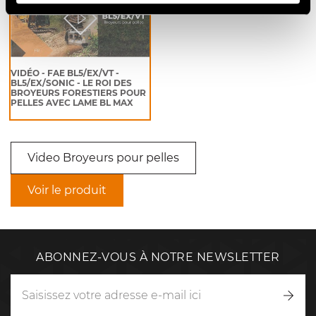
VIDÉO - FAE BL5/EX/VT -
BL5/EX/SONIC - LE ROI DES
BROYEURS FORESTIERS POUR
PELLES AVEC LAME BL MAX
Video Broyeurs pour pelles
Voir le produit
ABONNEZ-VOUS À NOTRE NEWSLETTER
Inscr
vous