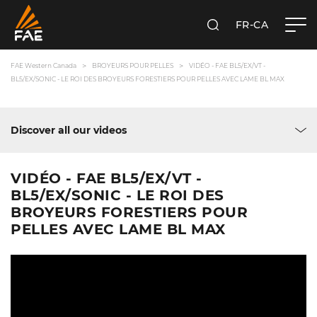
FR-CA
RECHERCHER
FAE WESTERN CANADA LTD
FAE Western Canada
BROYEURS POUR PELLES
VIDÉO - FAE BL5/EX/VT -
BL5/EX/SONIC - LE ROI DES BROYEURS FORESTIERS POUR PELLES AVEC LAME BL MAX
Discover all our videos
VIDÉO - FAE BL5/EX/VT -
BL5/EX/SONIC - LE ROI DES
BROYEURS FORESTIERS POUR
PELLES AVEC LAME BL MAX