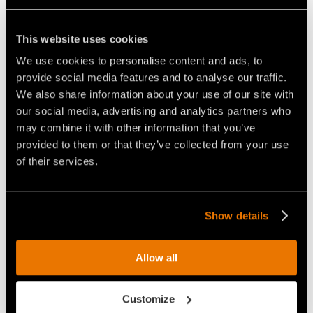
maximisent sa durée de vie. Le rotor avec
technologie Bite Limiter
est doté de profilés
This website uses cookies
spéciaux en acier antiusure, qui limitent la
We use cookies to personalise content and ads, to
profondeur d'action des
outils
. Cela permet de
provide social media features and to analyse our traffic.
réduire la demande de puissance et de favoriser
We also share information about your use of our site with
une vitesse de travail constante, en obtenant des
our social media, advertising and analytics partners who
performances exceptionnelles lors du broyage de
may combine it with other information that you’ve
tous les types de bois. Ce broyeur est la solution
provided to them or that they’ve collected from your use
idéale en cas de nécessité d'une grande capacité de
of their services.
broyage et d'une vitesse d'intervention élevée pour
la gestion de la végétation dans les zones boisées.
Show details
Allow all
Video Broyeurs pour pelles
Customize