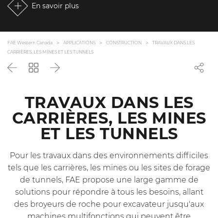
En savoir plus
FAE Western Canada
APPLICATIONS
CONSTRUCTION
TRAVAUX DANS LES
CARRIÈRES, LES MINES ET LES TUNNELS
Précédent
Revenir
Suivant
à
la
liste
TRAVAUX DANS LES
CARRIÈRES, LES MINES
ET LES TUNNELS
Pour les travaux dans des environnements difficiles
tels que les carrières, les mines ou les sites de forage
de tunnels, FAE propose une large gamme de
solutions pour répondre à tous les besoins, allant
des broyeurs de roche pour excavateur jusqu'aux
machines multifonctions qui peuvent être