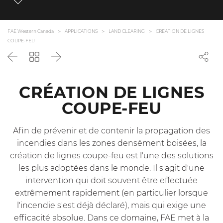
FAE Western Canada
APPLICATIONS
LAND CLEARING
CRÉATION DE LIGNES
COUPE-FEU
Précédent
Revenir
Suivant
à
la
liste
CRÉATION DE LIGNES
COUPE-FEU
Afin de prévenir et de contenir la propagation des
incendies dans les zones densément boisées, la
création de lignes coupe-feu est l'une des solutions
les plus adoptées dans le monde. Il s'agit d'une
intervention qui doit souvent être effectuée
extrêmement rapidement (en particulier lorsque
l'incendie s'est déjà déclaré), mais qui exige une
efficacité absolue. Dans ce domaine, FAE met à la