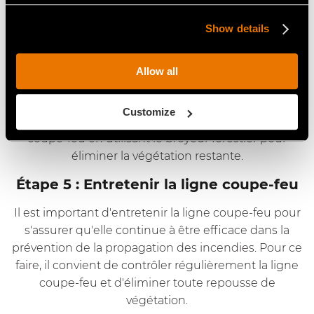
petits morceaux.
Show details
Étape 4 : Vérifier la ligne coupe-feu
Après avoir créé la ligne coupe-feu, il est important
Allow all
de l'inspecter pour s'assurer qu'elle a été réalisée
correctement et qu'aucune végétation n'a été
Customize
oubliée. Si nécessaire, il est possible d'ajuster la ligne
coupe-feu en utilisant le broyeur forestier pour
éliminer la végétation restante.
Étape 5 : Entretenir la ligne coupe-feu
Il est important d'entretenir la ligne coupe-feu pour
s'assurer qu'elle continue à être efficace dans la
prévention de la propagation des incendies. Pour ce
faire, il convient de contrôler régulièrement la ligne
coupe-feu et d'éliminer toute repousse de
végétation.