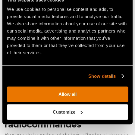
Découvrez les automoteurs sur chenilles
We use cookies to personalise content and ads, to
provide social media features and to analyse our traffic.
We also share information about your use of our site with
our social media, advertising and analytics partners who
may combine it with other information that you’ve
provided to them or that they’ve collected from your use
of their services.
Show details
Allow all
Customize
Automoteurs sur chenilles
radiocommandés
Broyage de branches et de bois, d'herbe et de petits