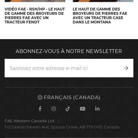
VIDÉO FAE - RSH/HP - LE HAUT
LE HAUT DE GAMME DES
DE GAMME DES BROYEURS DE
BROYEURS DE PIERRES FAE
PIERRES FAE AVEC UN
AVEC UN TRACTEUR CASE
TRACTEUR FENDT
DANS LE MONTANA
ABONNEZ-VOUS À NOTRE NEWSLETTER
Inscr
vous
FRANÇAIS (CANADA)
Facebook
Instagram
TikTok
Youtube
Linkedin
FAE Western Canada Ltd
110 Saskatchewan Ave, Spruce Grove, AB T7X 0V5, Canada