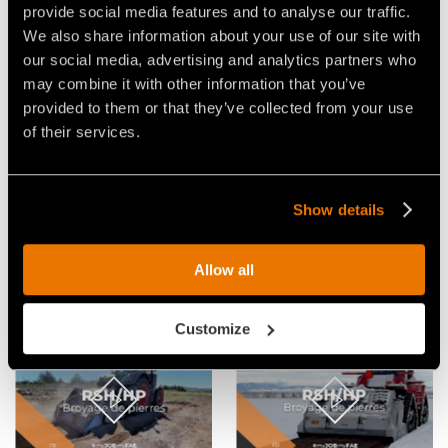
ROTOR À OUTILS FIXES POUR
BROYEUR DE PIERRES À
provide social media features and to analyse our traffic.
LES TRACTEURS JUSQU'À 280
PUISSANCE ÉLEVÉE EN
CH
ACTION DANS DES
We also share information about your use of our site with
OPÉRATIONS DE REMISE EN
our social media, advertising and analytics partners who
ÉTAT DE TERRAINS AU
CANADA
may combine it with other information that you’ve
provided to them or that they’ve collected from your use
of their services.
Show details
VIDÉO VALORISATION DES
VIDEO - FAE RSH/HP LE HAUT
TERRES AGRICOLES AVEC UN
Allow all
DE GAMME DES BROYEURS DE
CONCASSEUR DE PIERRES FAE
PIERRES PROFESSIONNELS
RSM - RSM/HP
FAE
Customize