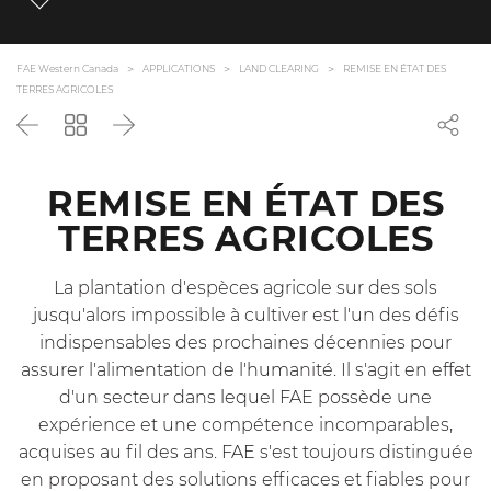
FAE Western Canada
APPLICATIONS
LAND CLEARING
REMISE EN ÉTAT DES
TERRES AGRICOLES
Précédent
Revenir
Suivant
à
la
liste
REMISE EN ÉTAT DES
TERRES AGRICOLES
La plantation d'espèces agricole sur des sols
jusqu'alors impossible à cultiver est l'un des défis
indispensables des prochaines décennies pour
assurer l'alimentation de l'humanité. Il s'agit en effet
d'un secteur dans lequel FAE possède une
expérience et une compétence incomparables,
acquises au fil des ans. FAE s'est toujours distinguée
en proposant des solutions efficaces et fiables pour