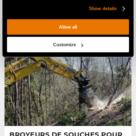
TRACTEURS
Show details
Broyage de cailloux, pierres et plaques de roche, même
en profondeur.
En savoir plus
Allow all
Customize
BROYEURS DE SOUCHES POUR