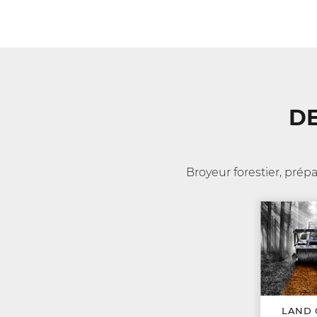
D
Broyeur forestier, prép
LAND 