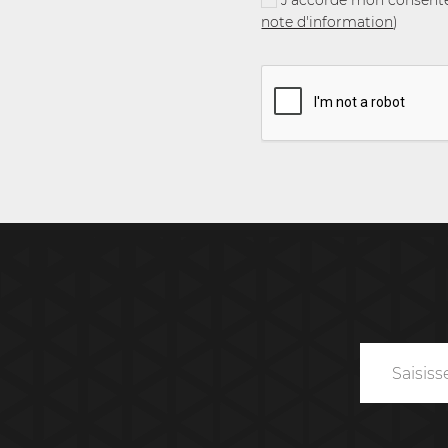
J'accorde mon consentem
note d'information
)