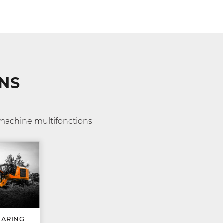
NS
t machine multifonctions
EARING