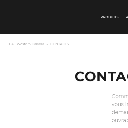
PRODUITS
FAE Western Canada
CONTACTS
CONTA
Comme
vous i
deman
ouvrab