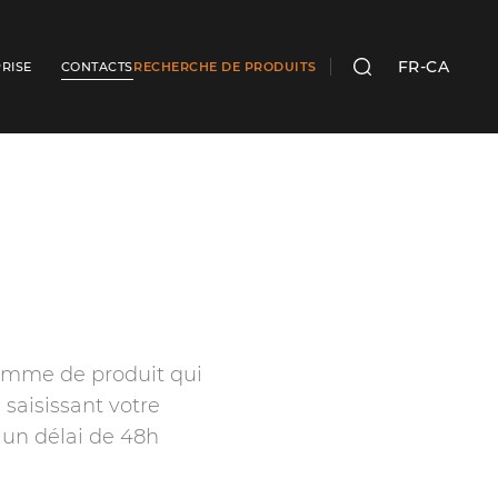
FR-CA
RISE
CONTACTS
RECHERCHE DE PRODUITS
RECHERCHER
amme de produit qui
 saisissant votre
un délai de 48h