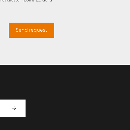
ewsletter (point 2.3 de la
Send request
Inscrivez-
vous