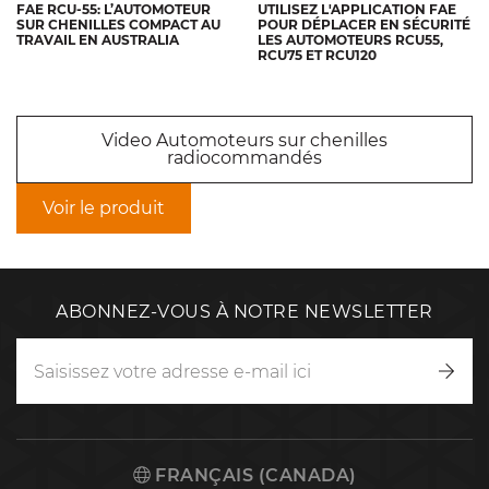
FAE RCU-55: L’AUTOMOTEUR
UTILISEZ L'APPLICATION FAE
SUR CHENILLES COMPACT AU
POUR DÉPLACER EN SÉCURITÉ
TRAVAIL EN AUSTRALIA
LES AUTOMOTEURS RCU55,
RCU75 ET RCU120
Video Automoteurs sur chenilles
radiocommandés
Voir le produit
ABONNEZ-VOUS À NOTRE NEWSLETTER
Inscr
vous
FRANÇAIS (CANADA)