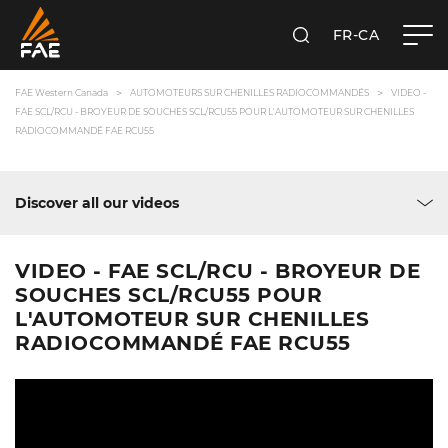
FR-CA
RECHERCHER
FAE WESTERN CANADA LTD
FAE Western Canada
AUTOMOTEURS SUR CHENILLES RADIOCOMMANDÉS
VIDEO -
FAE SCL/RCU - BROYEUR DE SOUCHES SCL/RCU55 POUR L'AUTOMOTEUR SUR CHENILLES
RADIOCOMMANDÉ FAE RCU55
Discover all our videos
VIDEO - FAE SCL/RCU - BROYEUR DE
SOUCHES SCL/RCU55 POUR
L'AUTOMOTEUR SUR CHENILLES
RADIOCOMMANDÉ FAE RCU55