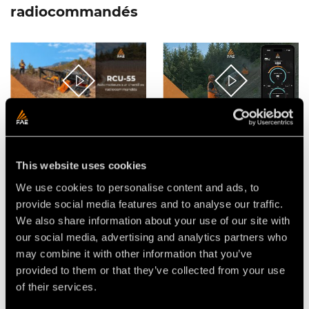
radiocommandés
VIDÉO - FAE RCU55 -
L'APPLICATION FAE POUR LES
L’AUTOMOTEUR SUR
AUTOMOTEURS SUR
CHENILLES COMPACT
CHENILLES
RADIOCOMMANDÉ
RADIOCOMMANDÉS RCU
This website uses cookies
We use cookies to personalise content and ads, to
provide social media features and to analyse our traffic.
We also share information about your use of our site with
our social media, advertising and analytics partners who
may combine it with other information that you’ve
provided to them or that they’ve collected from your use
of their services.
VIDEO - FAE SCL/RCU -
VIDÉO - FAE RCU-55 - LE
BROYEUR DE SOUCHES
NOUVEL AUTOMOTEUR SUR
SCL/RCU55 POUR
CHENILLES RADIOCOMMANDÉ