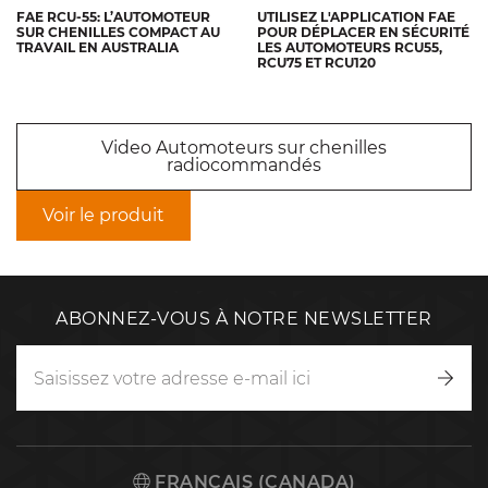
FAE RCU-55: L’AUTOMOTEUR
UTILISEZ L'APPLICATION FAE
SUR CHENILLES COMPACT AU
POUR DÉPLACER EN SÉCURITÉ
TRAVAIL EN AUSTRALIA
LES AUTOMOTEURS RCU55,
RCU75 ET RCU120
Video Automoteurs sur chenilles
radiocommandés
Voir le produit
ABONNEZ-VOUS À NOTRE NEWSLETTER
Inscr
vous
FRANÇAIS (CANADA)