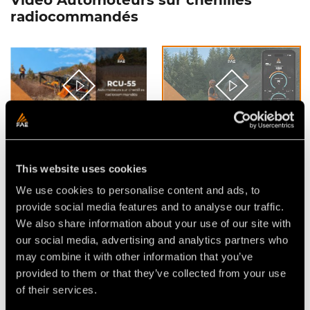
Video Automoteurs sur chenilles
radiocommandés
VIDÉO - FAE RCU55 -
L'APPLICATION FAE POUR LES
L’AUTOMOTEUR SUR
AUTOMOTEURS SUR
CHENILLES COMPACT
CHENILLES
This website uses cookies
RADIOCOMMANDÉ
RADIOCOMMANDÉS RCU
We use cookies to personalise content and ads, to
provide social media features and to analyse our traffic.
We also share information about your use of our site with
our social media, advertising and analytics partners who
may combine it with other information that you’ve
provided to them or that they’ve collected from your use
of their services.
VIDEO - FAE SCL/RCU -
VIDÉO - FAE RCU-55 - LE
BROYEUR DE SOUCHES
NOUVEL AUTOMOTEUR SUR