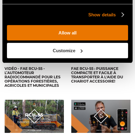
SCL/RCU55 POUR
CHENILLES RADIOCOMMANDÉ
L'AUTOMOTEUR SUR
ÉQUIPÉ DU BROYEUR
CHENILLES RADIOCOMMANDÉ
FORESTIER BL1/RCU
FAE RCU55
Show details
Allow all
Customize
VIDÉO - FAE RCU-55 -
FAE RCU-55 : PUISSANCE
L’AUTOMOTEUR
COMPACTE ET FACILE À
RADIOCOMMANDÉ POUR LES
TRANSPORTER À L'AIDE DU
OPÉRATIONS FORESTIÈRES,
CHARIOT ACCESSOIRE!
AGRICOLES ET MUNICIPALES