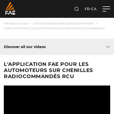
FR-CA
RECHERCHER
FAE WESTERN CANADA LTD
FAE Western Canada
AUTOMOTEURS SUR CHENILLES RADIOCOMMANDÉS
L'APPLICATION FAE POUR LES AUTOMOTEURS SUR CHENILLES RADIOCOMMANDÉS RCU
Discover all our videos
L'APPLICATION FAE POUR LES
AUTOMOTEURS SUR CHENILLES
RADIOCOMMANDÉS RCU