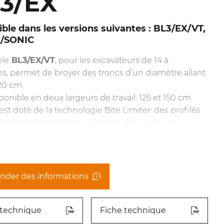
3/EX
ble dans les versions suivantes : BL3/EX/VT,
X/SONIC
le
BL3/EX/VT
, pour les excavateurs de 14 à
s, permet de broyer des troncs d’un diamètre allant
20 cm.
sponible en deux largeurs de travail: 125 et 150 cm.
 est doté de la technologie Bite Limiter: des profilés
 limitent la profondeur d’action des outils, en
t la demande de puissance et en garantissant une
de travail et des performances exceptionnelles.
s BL en acier forgé avec traitement thermique sont
tes et peuvent être aiguisées, ce qui permet de
der des informations
les coûts de fonctionnement.
e BL3/EX/VT est doté d’un moteur de 110/60 cc
 technique
ui améliore considérablement les performances en
Fiche technique
nt le couple en cas de besoin et en réduisant au