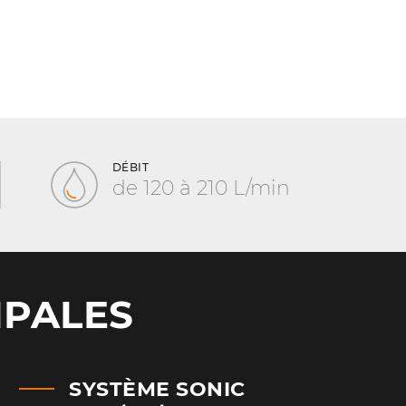
 le risque de décrochage du rotor.
DÉBIT
de 120 à 210 L/min
IPALES
SYSTÈME SONIC