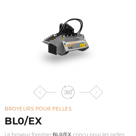
liste
BROYEURS POUR PELLES
BL0/EX
Le broyeur forestier
BL0/EX
, conçu pour les pelles