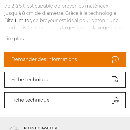
de 2 à 5 t, est capable de broyer les matériaux
jusqu'à 8 cm de diamètre. Grâce à la technologie
Bite Limiter
, ce broyeur est idéal pour obtenir une
productivité élevée dans la gestion de la végétation
et pour fournir un broyage toujours efficace. Le
Lire plus
broyeur est conçu pour offrir une grande fiabilité et
faciliter l'entretien. Le moteur Direct Drive du
BL0/EX
permet de réduire au minimum les
Demander des informations
opérations d'entretien courant et d'avoir un corps de
machine extrêmement compact. Le
BL0/EX
peut
être équipé des lames BL/MINI et des outils
Fiche technique
C/3/MINI.
Fiche technique
POIDS EXCAVATEUR