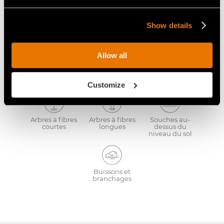
Show details
Lame BL/MINI
Allow all
STANDARD
Idéal pour:
Customize
Arbres à fibres
Arbres à fibres
Souches au-
courtes
longues
dessus du
niveau du sol
Buissons et
branchages