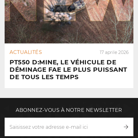
ACTUALITÉS
17 aprile 2026
PT550 D:MINE, LE VÉHICULE DE
DÉMINAGE FAE LE PLUS PUISSANT
DE TOUS LES TEMPS
ABONNEZ-VOUS À NOTRE NEWSLETTER
Inscr
vous