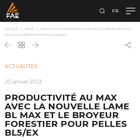
FR
FAE S.P.A.
RECHERCHER
FAE S.p.A.
NEWS
PRODUCTIVITÉ AU MAX AVEC LA NOUVELLE LAME BL MAX ET LE
BROYEUR FORESTIER POUR PELLES BL5/EX
Précédent
Revenir
Suivant
à
la
liste
ACTUALITÉS
20 janvier 2023
PRODUCTIVITÉ AU MAX
AVEC LA NOUVELLE LAME
BL MAX ET LE BROYEUR
FORESTIER POUR PELLES
BL5/EX