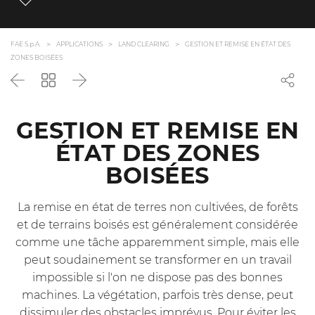
FAE S.p.A.
APPLICATIONS
LAND CLEARING
GESTION ET REMISE EN ÉTAT DES
ZONES BOISÉES
Précédent
Revenir
Suivant
à
la
liste
GESTION ET REMISE EN
ÉTAT DES ZONES
BOISÉES
La remise en état de terres non cultivées, de forêts
et de terrains boisés est généralement considérée
comme une tâche apparemment simple, mais elle
peut soudainement se transformer en un travail
impossible si l'on ne dispose pas des bonnes
machines. La végétation, parfois très dense, peut
dissimuler des obstacles imprévus. Pour éviter les