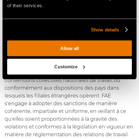
contraire aux règles établies dans le Code d'éthique
of their services.
viole son devoir d'exercer ses fonctions avec
diligence, assumant ainsi toutes les responsabilités
prévues par les conventions collectives nationales et,
Show details
le cas échéant, par les réglementations en vigueur
dans les pays des filiales étrangères.
Allow all
Les sanctions pour violation du code seront
appliquées conformément au système disciplinaire
Customize
de l'entreprise et aux procédures établies dans les
conventions collectives nationales de travail, ou
conformément aux dispositions des pays dans
lesquels les filiales étrangères opèrent. FAE
s'engage à adopter des sanctions de manière
cohérente, impartiale et uniforme, en veillant à ce
qu'elles soient proportionnées à la gravité des
violations et conformes à la législation en vigueur en
matière de réglementation des relations de travail.