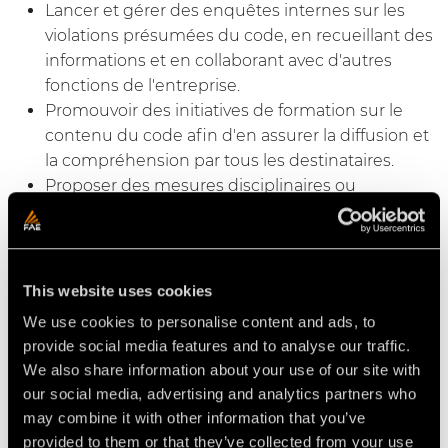
Lancer et gérer des enquêtes internes sur les
violations présumées du code, en recueillant des
informations et en collaborant avec d'autres
fonctions de l'entreprise.
Promouvoir des initiatives de formation sur le
contenu du code afin d'en assurer la diffusion et
la compréhension par tous les destinataires.
Proposer des mesures disciplinaires ou
correctives en cas de violation avérée du code
d'éthique.
1.5 Efficacité du code d'éthique et
This website uses cookies
conséquences de sa violation
We use cookies to personalise content and ads, to
Le respect du Code d'éthique est considéré comme
provide social media features and to analyse our traffic.
un élément essentiel des obligations contractuelles
We also share information about your use of our site with
des employés de la FAE, conformément à la
our social media, advertising and analytics partners who
réglementation en vigueur dans les différents pays.
may combine it with other information that you’ve
Tout employé qui adopte un comportement
provided to them or that they’ve collected from your use