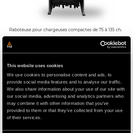
Raboteuse pour chargeuses compactes de 75 à 135 ch.
PUISSANCE
de 75 à 135 ch
PROFONDEUR MAX. DE TRAVAIL
25 cm max
This website uses cookies
En savoir plus sur la raboteuse pour chargeuses
compactes RPM/SSL
We use cookies to personalise content and ads, to
provide social media features and to analyse our traffic.
We also share information about your use of our site with
Comment choisir une raboteuse
our social media, advertising and analytics partners who
may combine it with other information that you’ve
d'asphalte FAE pour chargeuse
provided to them or that they’ve collected from your use
compacte ?
of their services.
Vous possédez une chargeuse compacte et vous