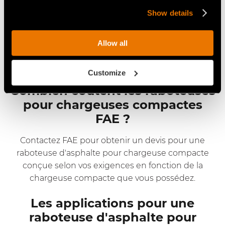
souhaitez lui associer une raboteuse autonivelante
Show details
solide, fiable et productive ? Faites confiance à FAE
et misez sur les gammes RPL/SSL et RPM/SSL,
spécialement conçues pour les chargeuses
Allow all
compactes et capables de travailler jusqu'à 25 cm de
profondeur et 75 cm de largeur.
Customize
Combien coûtent les raboteuses
pour chargeuses compactes
FAE ?
Contactez FAE pour obtenir un devis pour une
raboteuse d'asphalte pour chargeuse compacte
conçue selon vos exigences en fonction de la
chargeuse compacte que vous possédez.
Les applications pour une
raboteuse d'asphalte pour