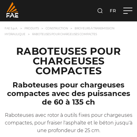
FR
FAE S.P.A.
RECHERCHER
FAE S.p.A.
PRODUITS
CONSTRUCTION
BROYEURS À TRANSMISSION
HYDRAULIQUE
RABOTEUSES POUR CHARGEUSES COMPACTES
RABOTEUSES POUR
CHARGEUSES
COMPACTES
Raboteuses pour chargeuses
compactes avec des puissances
de 60 à 135 ch
Raboteuses avec rotor à outils fixes pour chargeuses
compactes, pour fraiser l'asphalte et le béton jusqu'à
une profondeur de 25 cm.