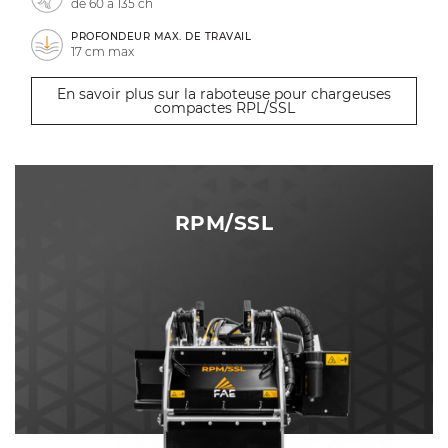
de 60 à 135 ch
PROFONDEUR MAX. DE TRAVAIL
17 cm max
En savoir plus sur la raboteuse pour chargeuses
compactes RPL/SSL
RPM/SSL