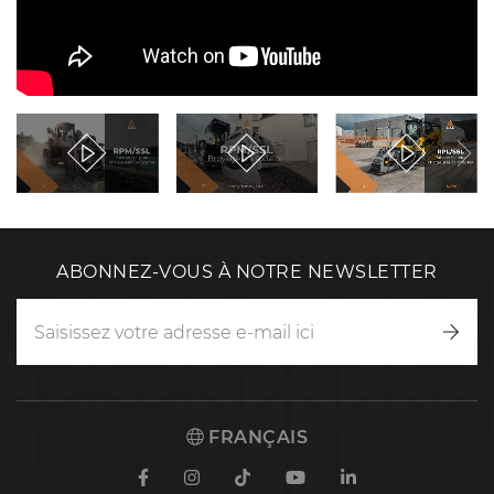
ABONNEZ-VOUS À NOTRE NEWSLETTER
Inscr
vous
FRANÇAIS
Facebook
Instagram
TikTok
Youtube
Linkedin