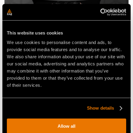
This website uses cookies
We use cookies to personalise content and ads, to
provide social media features and to analyse our traffic.
We also share information about your use of our site with
L’automoteur sur chenilles pour les grands défis.
our social media, advertising and analytics partners who
may combine it with other information that you’ve
PUISSANCE
536 ch | TIER 4 FINAL/STAGE V 475 ch | TIER 3/STAGE III
provided to them or that they’ve collected from your use
of their services.
En savoir plus sur le automoteur sur chenilles
PT550
Show details
Comment choisir l'automoteur
sur chenilles FAE fait pour vous
Allow all