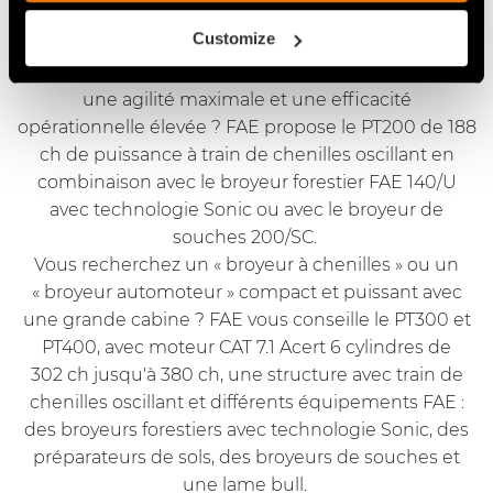
Vous souhaitez un véhicule compact, extrêmement
Customize
maniable et spécialement conçu par FAE pour
affronter les travaux forestiers en vous garantissant
une agilité maximale et une efficacité
opérationnelle élevée ? FAE propose le
PT200
de 188
ch de puissance à train de chenilles oscillant en
combinaison avec le broyeur forestier FAE 140/U
avec
technologie Sonic
ou avec le broyeur de
souches 200/SC.
Vous recherchez un « broyeur à chenilles » ou un
« broyeur automoteur » compact et puissant avec
une grande cabine ? FAE vous conseille le
PT300
et
PT400
, avec moteur CAT 7.1 Acert 6 cylindres de
302 ch jusqu'à 380 ch, une structure avec train de
chenilles oscillant et différents équipements FAE :
des broyeurs forestiers avec
technologie Sonic
, des
préparateurs de sols, des broyeurs de souches et
une lame bull.