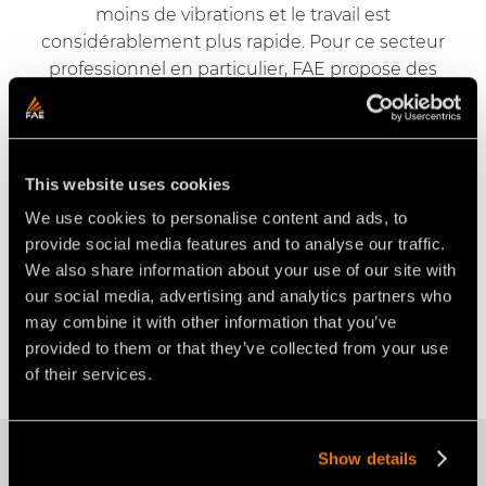
moins de vibrations et le travail est
considérablement plus rapide. Pour ce secteur
professionnel en particulier, FAE propose des
puissants broyeurs multifonctions à associer aux
tracteurs agricoles classiques. L'expérience
éprouvée en matière de conception et l'utilisation
de matériaux de haute qualité rendent les
This website uses cookies
équipements FAE extrêmement fiables et durables.
We use cookies to personalise content and ads, to
En outre, la vaste gamme d'outils spécifiques
provide social media features and to analyse our traffic.
brevetés par FAE répond à toutes les exigences
We also share information about your use of our site with
opérationnelles.
our social media, advertising and analytics partners who
may combine it with other information that you’ve
provided to them or that they’ve collected from your use
Demander des informations
of their services.
Show details
DÉCOUVRIR LES PRODUITS