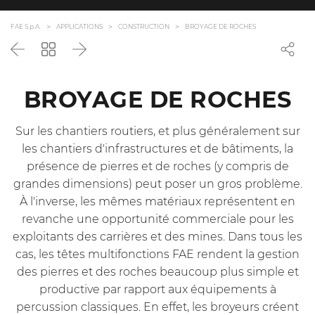
FAE S.p.A.
APPLICATIONS
CONSTRUCTION
BROYAGE DE ROCHES
Précédent
Revenir
Suivant
à
la
liste
BROYAGE DE ROCHES
Sur les chantiers routiers, et plus généralement sur
les chantiers d'infrastructures et de bâtiments, la
présence de pierres et de roches (y compris de
grandes dimensions) peut poser un gros problème.
À l'inverse, les mêmes matériaux représentent en
revanche une opportunité commerciale pour les
exploitants des carrières et des mines. Dans tous les
cas, les têtes multifonctions FAE rendent la gestion
des pierres et des roches beaucoup plus simple et
productive par rapport aux équipements à
percussion classiques. En effet, les broyeurs créent