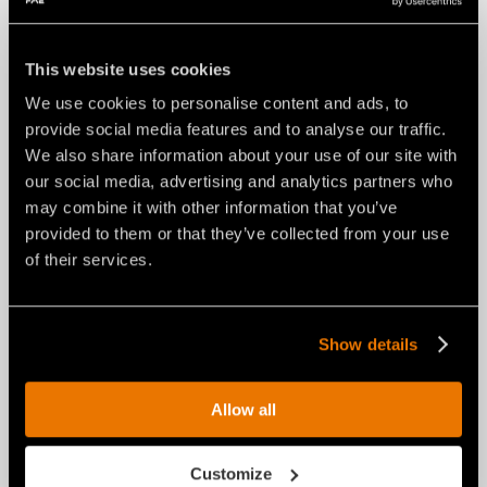
This website uses cookies
We use cookies to personalise content and ads, to
provide social media features and to analyse our traffic.
ACTUALITÉS
03 agosto 2026
We also share information about your use of our site with
NOUVELLE RPL/HY/MINI : LA
our social media, advertising and analytics partners who
RABOTEUSE FAE POUR PELLES DE
may combine it with other information that you’ve
2 À 4 T.
provided to them or that they’ve collected from your use
of their services.
Show details
Allow all
Customize