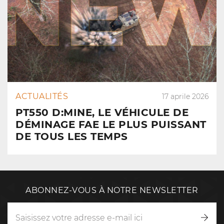
ACTUALITÉS
17 aprile 2026
PT550 D:MINE, LE VÉHICULE DE
DÉMINAGE FAE LE PLUS PUISSANT
DE TOUS LES TEMPS
ABONNEZ-VOUS À NOTRE NEWSLETTER
Inscr