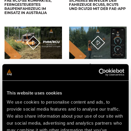
FAE RCU-55: KOMPAKTES,
SICHERES BEWEGEN DER
FERNGESTEUERTES
FAHRZEUGE RCU55, RCU75
RAUPENFAHRZEUG IM
UND RCU120 MIT DER FAE-APP
EINSATZ IN AUSTRALIA
MULCHER MIT BEWEGLICHEN
FAE-APP FÜR
SCHLEGELN PMM/RCU75 FÜR
FUNKFERNGESTEUERTE
FERNGESTEUERTES
RAUPENFAHRZEUGE RCU
RAUPENFAHRZEUG RCU75
VON FAE
This website uses cookies
We use cookies to personalise content and ads, to
provide social media features and to analyse our traffic.
We also share information about your use of our site with
our social media, advertising and analytics partners who
may combine it with other information that you’ve