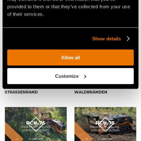
DAS KOMPAKTE UND
FAE RCU75 FERNGESTEUERTE
provided to them or that they’ve collected from your use
LEISTUNGSSTARKE
RAUPENFAHRZEUGE, DIE
FERNGESTEUERTE
HOLZ BIS 15CM DURCHMESSER
of their services.
RAUPENFAHRZEUG
MULCHEN KANN
Show details
Allow all
VIDEO - FAE RCU-75 -
VIDEO - FAE RCU-75 - DAS
Customize
FERNGESTEUERTES FAHRZEUG
FERNGESTEUERTE
MIT FORSTMULCHER
RAUPENFAHRZEUG VON FAE
BEREINIGT EINEN
ZUR EINDÄMMUNG VON
STRASSENRAND
WALDBRÄNDEN