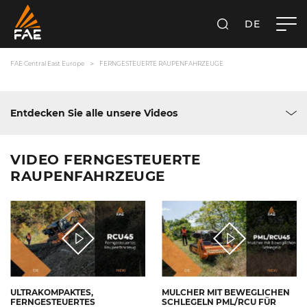
DE
SUCHEN
FAE CENTRAL EAST EUROPE GMBH
FAE Central East Europe
FERNGESTEUERTE RAUPENFAHRZEUGE
Entdecken Sie alle unsere Videos
VIDEO FERNGESTEUERTE
RAUPENFAHRZEUGE
ULTRAKOMPAKTES,
MULCHER MIT BEWEGLICHEN
FERNGESTEUERTES
SCHLEGELN PML/RCU FÜR