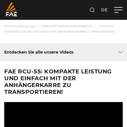
DE
SUCHEN
FAE CENTRAL EAST EUROPE GMBH
FAE Central East Europe
FERNGESTEUERTE RAUPENFAHRZEUGE
FAE RCU-55:
KOMPAKTE LEISTUNG UND EINFACH MIT DER ANHÄNGERKARRE ZU TRANSPORTIEREN!
Entdecken Sie alle unsere Videos
FAE RCU-55: KOMPAKTE LEISTUNG
UND EINFACH MIT DER
ANHÄNGERKARRE ZU
TRANSPORTIEREN!