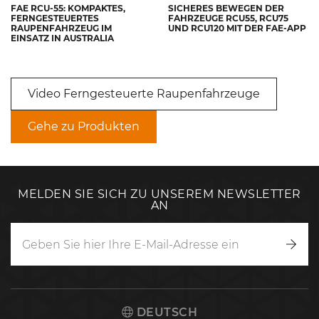
FAE RCU-55: KOMPAKTES,
SICHERES BEWEGEN DER
FERNGESTEUERTES
FAHRZEUGE RCU55, RCU75
RAUPENFAHRZEUG IM
UND RCU120 MIT DER FAE-APP
EINSATZ IN AUSTRALIA
Video Ferngesteuerte Raupenfahrzeuge
Gehe zu Produkten
MELDEN SIE SICH ZU UNSEREM NEWSLETTER
AN
Anm
DEUTSCH