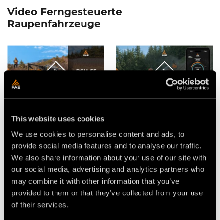
Video Ferngesteuerte
Raupenfahrzeuge
VIDEO - FAE RCU55 - DAS
FAE-APP FÜR
KOMPAKTE, FERNGESTEUERTE
FUNKFERNGESTEUERTE
This website uses cookies
RAUPENFAHRZEUG
RAUPENFAHRZEUGE RCU
We use cookies to personalise content and ads, to
provide social media features and to analyse our traffic.
We also share information about your use of our site with
our social media, advertising and analytics partners who
may combine it with other information that you’ve
provided to them or that they’ve collected from your use
of their services.
VIDEO - FAE SCL/RCU -
VIDEO - FAE RCU-55 - DAS