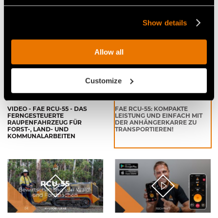
STUBBENFRÄSE SCL/RCU55
NEUE FERNGESTEUERTE
FÜR FERNGESTEUERTES
RAUPENFAHRZEUG,
RAUPENFAHRZEUG FAE RCU55
AUSGERÜSTET MIT DEM
FORSTMULCHER BL1/RCU
Show details
Allow all
Customize
VIDEO - FAE RCU-55 - DAS
FAE RCU-55: KOMPAKTE
FERNGESTEUERTE
LEISTUNG UND EINFACH MIT
RAUPENFAHRZEUG FÜR
DER ANHÄNGERKARRE ZU
FORST-, LAND- UND
TRANSPORTIEREN!
KOMMUNALARBEITEN