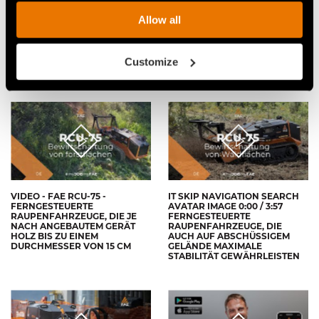
Allow all
VIDEO - FAE RCU-75 -
VIDEO - FAE RCU-75 - DAS
FERNGESTEUERTES FAHRZEUG
FERNGESTEUERTE
MIT FORSTMULCHER
RAUPENFAHRZEUG VON FAE
BEREINIGT EINEN
ZUR EINDÄMMUNG VON
Customize
STRASSENRAND
WALDBRÄNDEN
VIDEO - FAE RCU-75 -
IT SKIP NAVIGATION SEARCH
FERNGESTEUERTE
AVATAR IMAGE 0:00 / 3:57
RAUPENFAHRZEUGE, DIE JE
FERNGESTEUERTE
NACH ANGEBAUTEM GERÄT
RAUPENFAHRZEUGE, DIE
HOLZ BIS ZU EINEM
AUCH AUF ABSCHÜSSIGEM
DURCHMESSER VON 15 CM
GELÄNDE MAXIMALE
STABILITÄT GEWÄHRLEISTEN