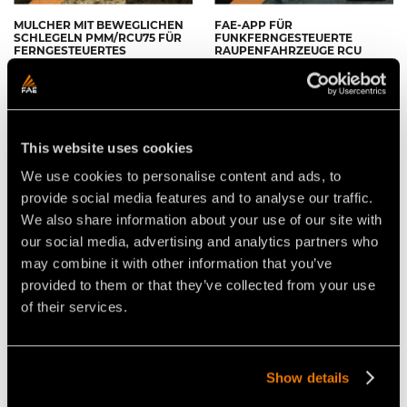
MULCHER MIT BEWEGLICHEN
FAE-APP FÜR
SCHLEGELN PMM/RCU75 FÜR
FUNKFERNGESTEUERTE
FERNGESTEUERTES
RAUPENFAHRZEUGE RCU
RAUPENFAHRZEUG RCU75
VON FAE
This website uses cookies
We use cookies to personalise content and ads, to
provide social media features and to analyse our traffic.
We also share information about your use of our site with
DAS KOMPAKTE UND
FAE RCU75 FERNGESTEUERTE
our social media, advertising and analytics partners who
LEISTUNGSSTARKE
RAUPENFAHRZEUGE, DIE
may combine it with other information that you’ve
FERNGESTEUERTE
HOLZ BIS 15CM DURCHMESSER
RAUPENFAHRZEUG
MULCHEN KANN
provided to them or that they’ve collected from your use
of their services.
Show details