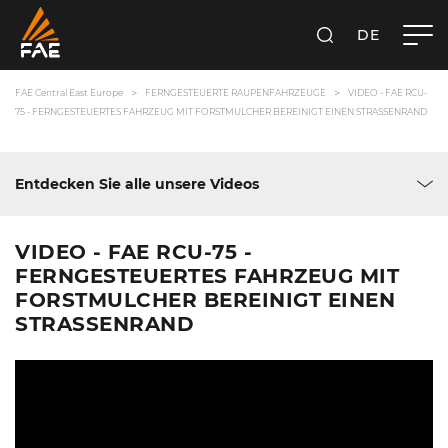
DE
SUCHEN
FAE CENTRAL EAST EUROPE GMBH
FAE Central East Europe
FERNGESTEUERTE RAUPENFAHRZEUGE
VIDEO - FAE RCU-
75 - FERNGESTEUERTES FAHRZEUG MIT FORSTMULCHER BEREINIGT EINEN STRASSENRAND
Entdecken Sie alle unsere Videos
VIDEO - FAE RCU-75 -
FERNGESTEUERTES FAHRZEUG MIT
FORSTMULCHER BEREINIGT EINEN
STRASSENRAND