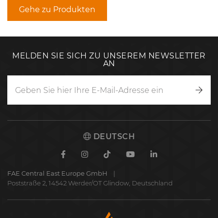
Gehe zu Produkten
MELDEN SIE SICH ZU UNSEREM NEWSLETTER
AN
Anm
DEUTSCH
Facebook
Instagram
TikTok
Youtube
Linkedin
FAE Central East Europe GmbH
Poststraße 2, 14542 Werder/OT Glindow, Deutschland