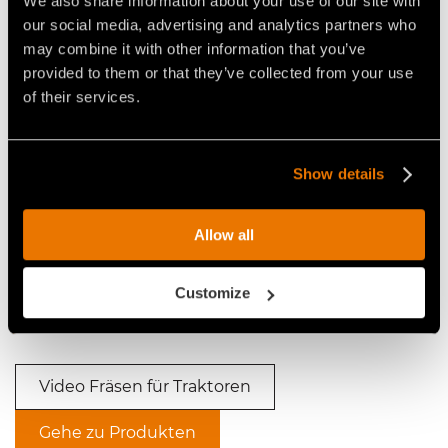
We also share information about your use of our site with
our social media, advertising and analytics partners who
may combine it with other information that you’ve
Video Fräsen für Traktoren
provided to them or that they’ve collected from your use
of their services.
Show details
Allow all
VIDEO - FAE SSH - SSH/HP -
VIDEO - FAE SSH - SSH/HP -
FORSTFRÄSE FÜR TRAKTOREN
DREI FAE FORSTFRÄSEN SSH
MIT HOHER LEISTUNG
BEI DER ARBEIT IN DER
Customize
ORANGEFARBENEN ERDE
BRASILIENS
Video Fräsen für Traktoren
Gehe zu Produkten