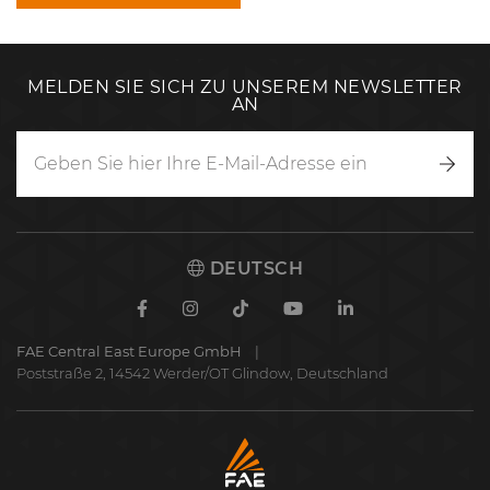
MELDEN SIE SICH ZU UNSEREM NEWSLETTER
AN
Anm
DEUTSCH
Facebook
Instagram
TikTok
Youtube
Linkedin
FAE Central East Europe GmbH
Poststraße 2, 14542 Werder/OT Glindow, Deutschland
FAE