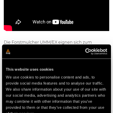
Die Forstmulcher UMM/EX eignen sich zum
Zerkleinern von Vegetation und Bäumen bis zu
einem Durchmesser von 40 cm und sind
kompatibel mit Baggern von 20 bis 36 t.
This website uses cookies
We use cookies to personalise content and ads, to
provide social media features and to analyse our traffic.
Video Mulcher für Bagger
We also share information about your use of our site with
our social media, advertising and analytics partners who
may combine it with other information that you’ve
provided to them or that they’ve collected from your use