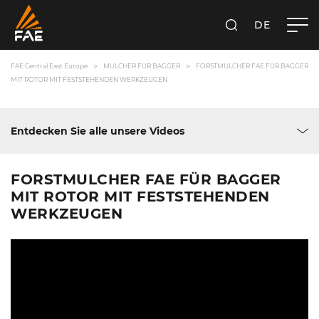
DE
SUCHEN
FAE CENTRAL EAST EUROPE GMBH
FAE Central East Europe
MULCHER FÜR BAGGER
FORSTMULCHER FAE FÜR BAGGER
MIT ROTOR MIT FESTSTEHENDEN WERKZEUGEN
Entdecken Sie alle unsere Videos
FORSTMULCHER FAE FÜR BAGGER
MIT ROTOR MIT FESTSTEHENDEN
WERKZEUGEN