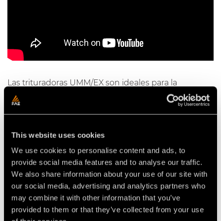
Las trituradoras UMM/EX son ideales para la
trituración de vegetación y de árboles de hasta 40
cm de diámetro y son compatibles con excavadoras
de 20 a 36 t.
This website uses cookies
We use cookies to personalise content and ads, to
provide social media features and to analyse our traffic.
Video Trituradoras para excavadoras
We also share information about your use of our site with
our social media, advertising and analytics partners who
may combine it with other information that you’ve
provided to them or that they’ve collected from your use