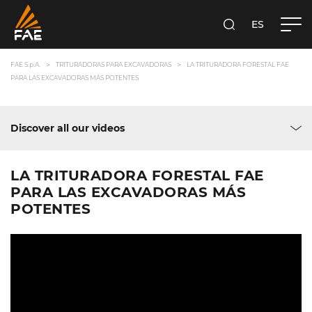
ES
FAE S.P.A.
BUSCA
FAE S.p.A.
TRITURADORAS PARA EXCAVADORAS
LA TRITURADORA FORESTAL FAE
PARA LAS EXCAVADORAS MÁS POTENTES
Discover all our videos
LA TRITURADORA FORESTAL FAE
PARA LAS EXCAVADORAS MÁS
POTENTES