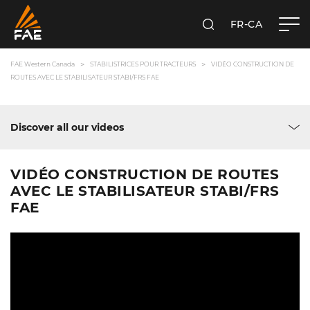
FR-CA
RECHERCHER
FAE WESTERN CANADA LTD
FAE Western Canada
STABILISTRICES POUR TRACTEURS
VIDÉO CONSTRUCTION DE
ROUTES AVEC LE STABILISATEUR STABI/FRS FAE
Discover all our videos
VIDÉO CONSTRUCTION DE ROUTES
AVEC LE STABILISATEUR STABI/FRS
FAE