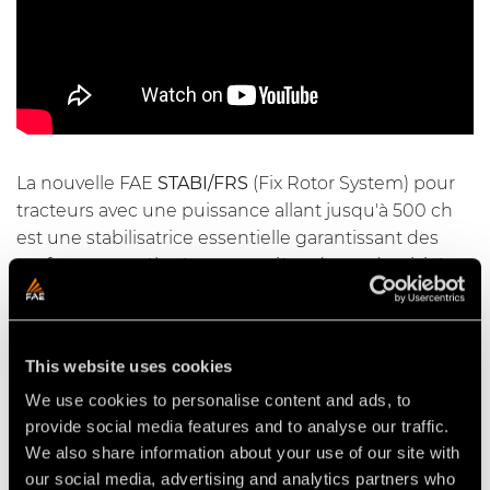
La nouvelle FAE
STABI/FRS
(Fix Rotor System) pour
tracteurs avec une puissance allant jusqu'à 500 ch
est une stabilisatrice essentielle garantissant des
performances élevées en matière de productivité.
Stable et résistante y compris sur les terrains
particulièrement difficiles en raison de la présence
de pierres, elle est adaptée aussi bien à des
This website uses cookies
chantiers de petites dimensions qu'à des travaux
We use cookies to personalise content and ads, to
d'infrastructure importants comme les autoroutes,
provide social media features and to analyse our traffic.
parkings et aéroports.
We also share information about your use of our site with
our social media, advertising and analytics partners who