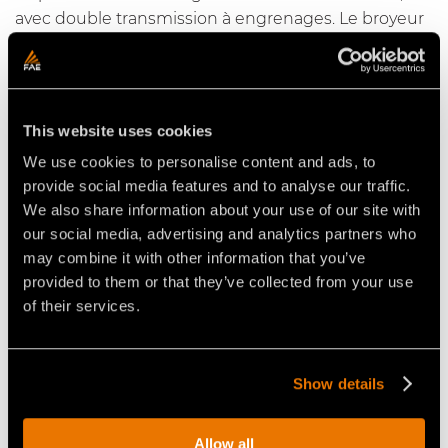
avec double transmission à engrenages. Le broyeur
est équipé d'un rotor avec outils K/3.
CARACTÉRISTIQUES IMPORTANTES :
✔ Broyeur, fraise et broyeur de pierres : le tout dans
This website uses cookies
un seul équipement.
We use cookies to personalise content and ads, to
✔ Contre-couteau réglable, plaques anti-usure en
provide social media features and to analyse our traffic.
Hardox, porte hydraulique, rouleau de support
We also share information about your use of our site with
hydraulique en option.
our social media, advertising and analytics partners who
✔ Disponible en deux largeurs : SFL-200 et SFL-225.
may combine it with other information that you’ve
provided to them or that they’ve collected from your use
APPLICATIONS :
of their services.
✔ Remise en état des terres agricoles
✔ Broyage de pierres
✔ Dessouchage
Show details
✔ Entretien des plantations et des pépinières
✔ Mélange du sol
Allow all