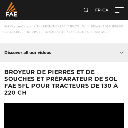
FR-CA
RECHERCHER
FAE WESTERN CANADA LTD
FAE Western Canada
MULTIFONCTIONS POUR TRACTEURS
BROYEUR DE PIERRES ET
DE SOUCHES ET PRÉPARATEUR DE SOL FAE SFL POUR TRACTEURS DE 130 À 220 CH
Discover all our videos
BROYEUR DE PIERRES ET DE
SOUCHES ET PRÉPARATEUR DE SOL
FAE SFL POUR TRACTEURS DE 130 À
220 CH