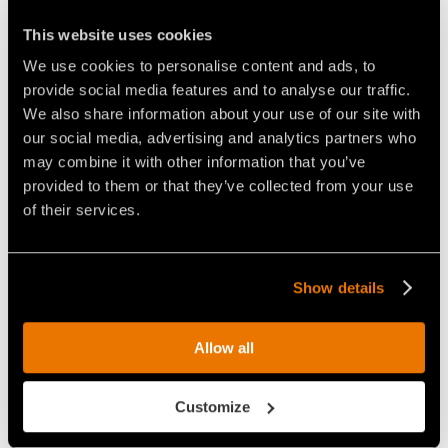
permettent de broyer finement le matériau traité et
This website uses cookies
facilitent les opérations d’entretien. Le broyeur peut
We use cookies to personalise content and ads, to
être équipé des outils C/3, C/3/HD, BL ou K/3. Il est
provide social media features and to analyse our traffic.
disponible dans la largeur
UMM/S/EX/VT/DT-150.
We also share information about your use of our site with
APPLICATIONS :
our social media, advertising and analytics partners who
may combine it with other information that you’ve
gestion des zones boisées et des forêts
provided to them or that they’ve collected from your use
entretien et protection des zones d'intérêt
of their services.
faunistique
Show details
Video Broyeurs pour pelles
Allow all
Customize