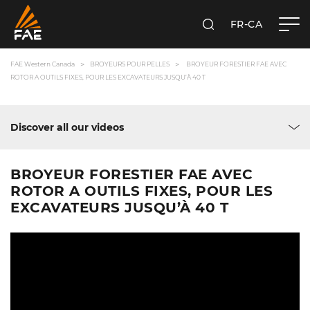
FR-CA
RECHERCHER
FAE WESTERN CANADA LTD
FAE Western Canada
BROYEURS POUR PELLES
BROYEUR FORESTIER FAE AVEC
ROTOR A OUTILS FIXES, POUR LES EXCAVATEURS JUSQU’À 40 T
Discover all our videos
BROYEUR FORESTIER FAE AVEC
ROTOR A OUTILS FIXES, POUR LES
EXCAVATEURS JUSQU’À 40 T