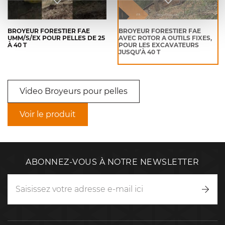
BROYEUR FORESTIER FAE
BROYEUR FORESTIER FAE
UMM/S/EX POUR PELLES DE 25
AVEC ROTOR A OUTILS FIXES,
À 40 T
POUR LES EXCAVATEURS
JUSQU’À 40 T
Video Broyeurs pour pelles
Voir le produit
ABONNEZ-VOUS À NOTRE NEWSLETTER
Inscr
vous