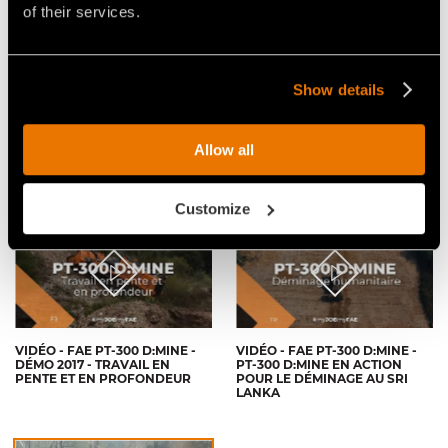
of their services.
Show details
VIDÉO - FAE PT-300 D:MINE -
VIDÉO - FAE PT-300 D:MINE
PRÉPARATION DU SOL DANS
POUR LES OPÉRATIONS
LA ZONE DE TRAVAIL DE L'ONG
HUMANITAIRES DE DÉMINAGE
Allow all
THE HALO TRUST AU SRI
DANS LE SOUDAN DU SUD
LANKA
Customize
VIDÉO - FAE PT-300 D:MINE -
VIDÉO - FAE PT-300 D:MINE -
DÉMO 2017 - TRAVAIL EN
PT-300 D:MINE EN ACTION
PENTE ET EN PROFONDEUR
POUR LE DÉMINAGE AU SRI
LANKA