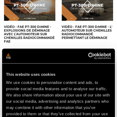
VIDÉO - FAE PT-300 D:MINE -
VIDÉO - FAE PT-300 D:MINE - L'
EXPLOSIONS DE DÉMINAGE
AUTOMOTEUR SUR CHENILLES
AVEC L’AUTOMOTEUR SUR
RADIOCOMMANDÉ
CHENILLES RADIOCOMMANDÉ
PERMETTANT LE DÉMINAGE
FAE
This website uses cookies
We use cookies to personalise content and ads, to
provide social media features and to analyse our traffic.
VIDÉO - FAE PT-300 D:MINE
VIDÉO - FAE PT-300 D:MINE -
AVEC 300/FD, BROYEUR DE
JOURNÉE DE DÉMONSTRATION
We also share information about your use of our site with
DÉMINAGE AVEC ROTOR À
2017
FLÉAUX MOBILES
our social media, advertising and analytics partners who
may combine it with other information that you’ve
provided to them or that they’ve collected from your use