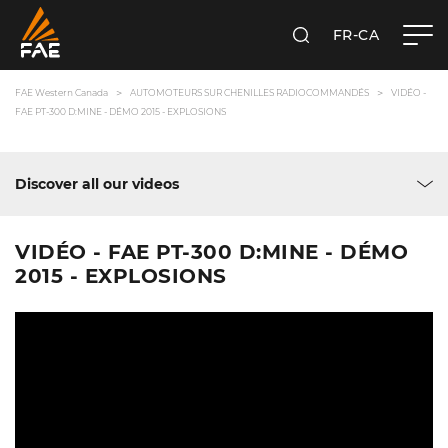
FR-CA
RECHERCHER
FAE WESTERN CANADA LTD
FAE Western Canada
AUTOMOTEURS SUR CHENILLES RADIOCOMMANDÉS
VIDÉO -
FAE PT-300 D:MINE - DÉMO 2015 - EXPLOSIONS
Discover all our videos
VIDÉO - FAE PT-300 D:MINE - DÉMO
2015 - EXPLOSIONS