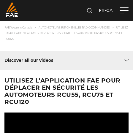
FR-CA
RECHERCHER
FAE WESTERN CANADA LTD
FAE Western Canada
AUTOMOTEURS SUR CHENILLES RADIOCOMMANDÉS
UTILISEZ
L'APPLICATION FAE POUR DÉPLACER EN SÉCURITÉ LES AUTOMOTEURS RCU55, RCU75 ET
RCU120
Discover all our videos
UTILISEZ L'APPLICATION FAE POUR
DÉPLACER EN SÉCURITÉ LES
AUTOMOTEURS RCU55, RCU75 ET
RCU120