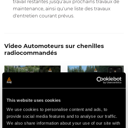
travail restantes jusqu'aux prochains travaux de
maintenance, ainsi qu'une liste des travaux
d'entretien courant prévus.
Video Automoteurs sur chenilles
radiocommandés
This website uses cookies
BROYEUR À MARTEAUX
L'APPLICATION FAE POUR LES
MOBILES FAE PMM/RCU75
AUTOMOTEURS SUR
We use cookies to personalise content and ads, to
POUR AUTOMOTEUR SUR
CHENILLES
CHENILLES RADIOCOMMANDÉ
RADIOCOMMANDÉS RCU
provide social media features and to analyse our traffic.
FAE RCU75
We also share information about your use of our site with