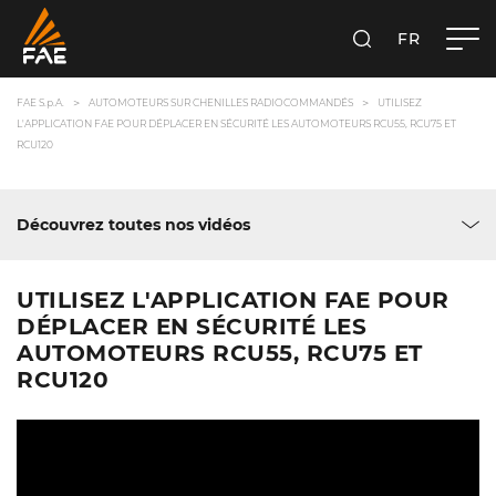
FR
FAE S.P.A.
RECHERCHER
FAE S.p.A.
AUTOMOTEURS SUR CHENILLES RADIOCOMMANDÉS
UTILISEZ
L'APPLICATION FAE POUR DÉPLACER EN SÉCURITÉ LES AUTOMOTEURS RCU55, RCU75 ET
RCU120
Découvrez toutes nos vidéos
UTILISEZ L'APPLICATION FAE POUR
DÉPLACER EN SÉCURITÉ LES
AUTOMOTEURS RCU55, RCU75 ET
RCU120