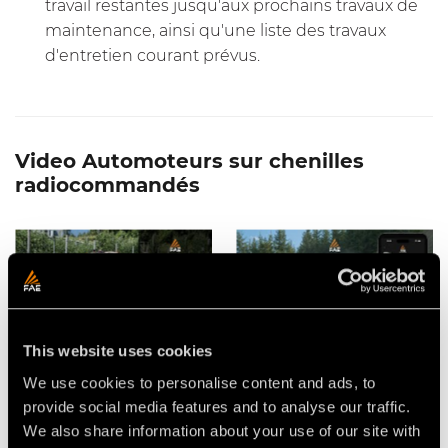
travail restantes jusqu'aux prochains travaux de
maintenance, ainsi qu'une liste des travaux
d'entretien courant prévus.
Video Automoteurs sur chenilles
radiocommandés
This website uses cookies
BROYEUR À MARTEAUX
L'APPLICATION FAE POUR LES
MOBILES FAE PMM/RCU75
AUTOMOTEURS SUR
We use cookies to personalise content and ads, to
POUR AUTOMOTEUR SUR
CHENILLES
CHENILLES RADIOCOMMANDÉ
RADIOCOMMANDÉS RCU
provide social media features and to analyse our traffic.
FAE RCU75
We also share information about your use of our site with