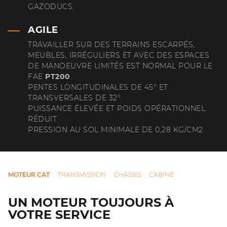
GAZODUCS.
AGILE
TRAVAILLER SUR DES TERRAINS ESCARPÉS,
MEUBLES, IRRÉGULIERS ET AVEC DES ESPACES
DE MANOEUVRE LIMITÉS EST NORMAL POUR LE
FAE
PT200
.
PENTES LONGITUDINALES DE 45° ET
TRANSVERSALES DE 32°.
PUISSANCE ÉLEVÉE ET POIDS OPÉRATIONNEL
RÉDUIT.
PRESSION AU SOL MINIMALE DE 0,28 KG/CM2.
MOTEUR CAT
TRANSMISSION
CHÂSSIS
CABINE
UN MOTEUR TOUJOURS À
VOTRE SERVICE