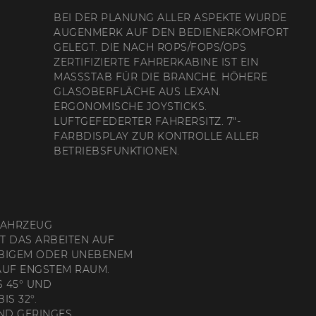
BEI DER PLANUNG ALLER ASPEKTE WURDE
AUGENMERK AUF DEN BEDIENERKOMFORT
GELEGT. DIE NACH ROPS/FOPS/OPS
ZERTIFIZIERTE FAHRERKABINE IST EIN
MASSSTAB FÜR DIE BRANCHE. HÖHERE G
LASOBERFLÄCHE AUS LEXAN. E
RGONOMISCHE JOYSTICKS. L
UFTGEFEDERTER FAHRERSITZ. 7″-F
ARBDISPLAY ZUR KONTROLLE ALLER B
ETRIEBSFUNKTIONEN.
FAHRZEUG
T DAS ARBEITEN AUF
EBIGEM ODER UNEBENEM
AUF ENGSTEM RAUM.
S 45° UND
S 32°.
ND GERINGES