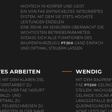
HIGHTECH IN KÖRPER UND GEIST.
EIN VON FAE ENTWICKELTES INTEGRIERTES
SYSTEM, MIT DEM SIE STETS HÖCHSTE
LEISTUNGEN ERZIELEN.
EINE REIHE AN SENSOREN ÜBERWACHT DIE
WICHTIGSTEN BETRIEBSPARAMETER,
SODASS SICH ALLE FUNKTIONEN DES
RAUPENFAHRZEUGS
PT200
GANZ EINFACH
UND OPTIMAL STEUERN LASSEN.
ES ARBEITEN
WENDIG
MIT DEM KLAREN ZIEL
MIT DEM RAUPEN
 FORSTARBEIT ZU
FAE
PT200
GELING
 MULCHER FAE 140/U/PT
STEILEM, NACHGI
 WALD- UND
GELÄNDE SOGAR 
PTIMAL ZU
LÄNGSGEFÄLLE BI
, FEUERSCHNEISEN ZU
QUERNEIGUNGEN BI
ARBEITEN IN DER NÄHE
HOHE LEISTUNG U