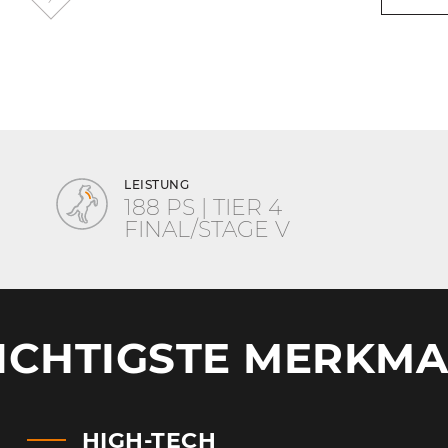
Das Hydr
Effizienz
Die groß
Sicherhe
LEISTUNG
188 PS | TIER 4
FINAL/STAGE V
ICHTIGSTE MERKMA
HIGH-TECH