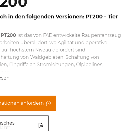
200
ich in den folgenden Versionen: PT200 - Tier
PT200
ist das von FAE entwickelte Raupenfahrzeug
tarbeiten überall dort, wo Agilität und operative
z auf höchstem Niveau gefordert sind.
chaftung von Waldgebieten, Schaffung von
ien, Eingriffe an Stromleitungen, Ölpipelines,
ines.
esen
de Konstruktion mit oszillierendem Fahrwerk passt
en zum 140/U/PT Mulcher.
usive Sonic-System erhöht die
erungseffizienz, um maximale Produktivität zu
mationen anfordern
eisten und den Verbrauch zu minimieren.
tung des CAT C4.4 Acert-Motors und das geringe
gewicht ermöglichen den Einsatz auf steilen Hängen
isches
blatt
 weichem Untergrund.