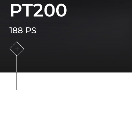
PT200
188 PS