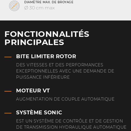
DIAMÈTRE MAX. DE BROYAGE
Ø 30 cm max
FONCTIONNALITÉS
PRINCIPALES
BITE LIMITER ROTOR
DES VITESSES ET DES PERFORMANCES
EXCEPTIONNELLES AVEC UNE DEMANDE DE
PUISSANCE INFÉRIEURE
MOTEUR VT
AUGMENTATION DE COUPLE AUTOMATIQUE
SYSTÈME SONIC
EST UN SYSTÈME DE CONTRÔLE ET DE GESTION
DE TRANSMISSION HYDRAULIQUE AUTOMATIQUE