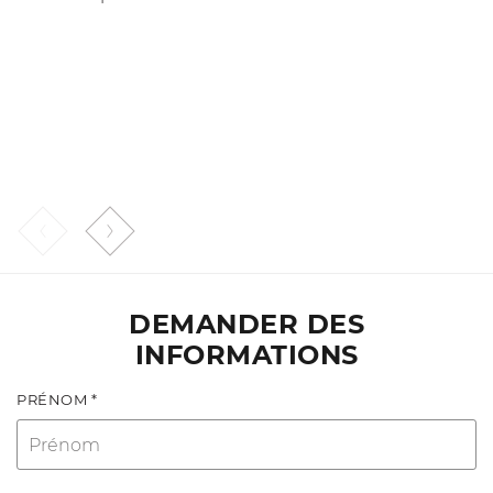
réduit également la possibilité de décrochage du
Sonic est garantie par une unité de commande
rotor et optimise la consommation de carburant.
dédiée située sur le broyeur.
En savoir plus
>
En savoir plus
>
DEMANDER DES
INFORMATIONS
PRÉNOM *