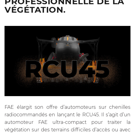
PROFESSIONNELLE DE LA
VÉGÉTATION.
FAE élargit son offre d’automoteurs sur chenilles
radiocommandés en lançant le RCU45. Il s’agit d’un
automoteur FAE ultra-compact pour traiter la
végétation sur des terrains difficiles d’accès ou avec