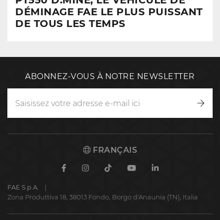
PT550 D:MINE, LE VÉHICULE DE
DÉMINAGE FAE LE PLUS PUISSANT
DE TOUS LES TEMPS
ABONNEZ-VOUS À NOTRE NEWSLETTER
Inscr
vous
FRANÇAIS
Facebook
Instagram
TikTok
Youtube
Linkedin
FAE S.p.A.
Zona Produttiva 18, 38013 Fondo, Borgo d'Anaunia (TN), Italia