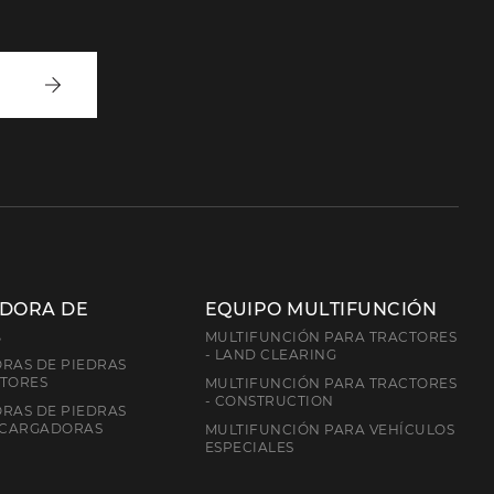
Inscríbete
ADORA DE
EQUIPO MULTIFUNCIÓN
S
MULTIFUNCIÓN PARA TRACTORES
- LAND CLEARING
RAS DE PIEDRAS
CTORES
MULTIFUNCIÓN PARA TRACTORES
- CONSTRUCTION
RAS DE PIEDRAS
 CARGADORAS
MULTIFUNCIÓN PARA VEHÍCULOS
ESPECIALES