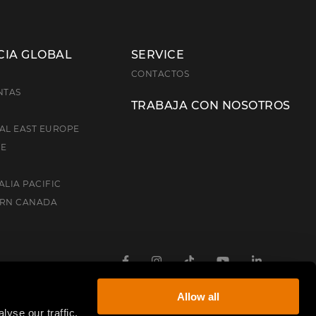
CIA GLOBAL
SERVICE
E
CONTACTOS
NTAS
TRABAJA CON NOSOTROS
AL EAST EUROPE
CE
ALIA PACIFIC
ERN CANADA
Facebook
Instagram
TikTok
Youtube
Linkedin
Allow all
yse our traffic.