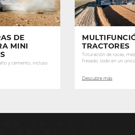
AS DE
MULTIFUNCI
RA MINI
TRACTORES
S
Trituración de rocas, mez
fresado: todo en un únic
falto y cemento, incluso
Descubre más