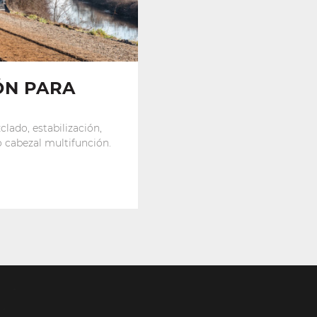
ÓN PARA
clado, estabilización,
o cabezal multifunción.