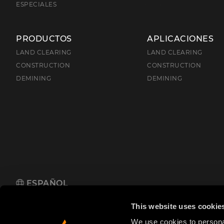
ESPECIALES
PRODUCTOS
APLICACIONES
LAND CLEARING
LAND CLEARING
CONSTRUCTION
CONSTRUCTION
DEMINING
DEMINING
ESPAÑOL
FAE S.p.A.
Zona Produttiva 18, 38013 Fondo, Borgo d'Anaunia (TN
This website uses cookie
We use cookies to personal