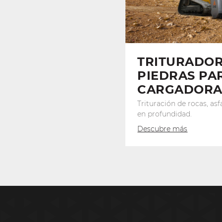
TRITURADOR
PIEDRAS PA
CARGADORA
Trituración de rocas, as
en profundidad.
Descubre más