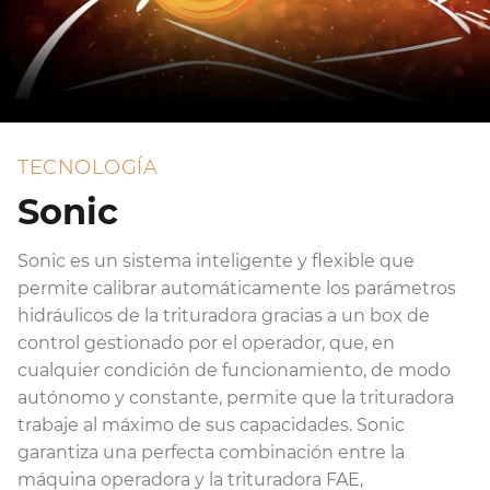
TECNOLOGÍA
Sonic
Sonic es un sistema inteligente y flexible que
La aplicación oficial de FAE está dedicada a aquellos
permite calibrar automáticamente los parámetros
clientes de FAE que poseen una trituradora con
El motor "VT" (Variable Torque) de pistones mejora
hidráulicos de la trituradora gracias a un box de
tecnología Sonic.
considerablemente las prestaciones de la
control gestionado por el operador, que, en
trituradora, aumentando su par de trituración
Esta App permite verificar que la calibración
cualquier condición de funcionamiento, de modo
cuando se requiere una mayor potencia, y
efectuada antes de empezar las labores en el
autónomo y constante, permite que la trituradora
reduciendo al máximo las condiciones de bloqueo
campo sea la ideal para aprovechar al máximo el
trabaje al máximo de sus capacidades. Sonic
del rotor. El motor VT ayuda al operador durante la
sistema Sonic, controlando la velocidad del rotor y la
garantiza una perfecta combinación entre la
trituración, lo cual le permite obtener prestaciones
presión necesaria para cubrir el terreno. Además,
máquina operadora y la trituradora FAE,
excepcionales.