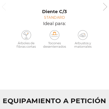
Diente C/3
STANDARD
Ideal para:
Árboles de
Tocones
Arbustos y
fibras cortas
desenterrados
matorrales
EQUIPAMIENTO A PETICIÓN