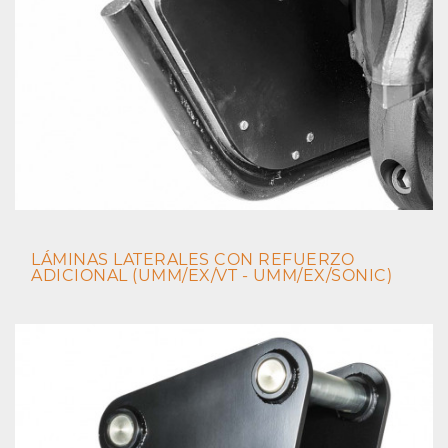
LÁMINAS LATERALES CON REFUERZO
ADICIONAL (UMM/EX/VT - UMM/EX/SONIC)