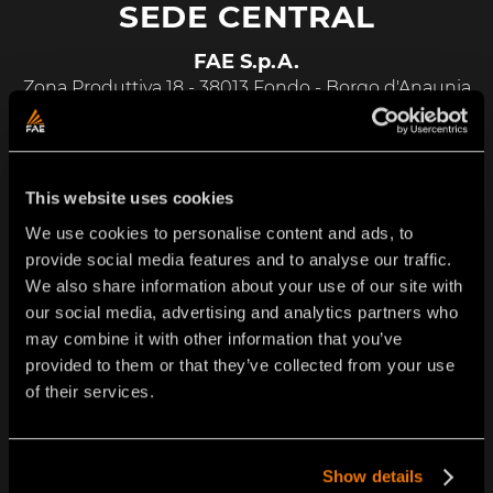
SEDE CENTRAL
FAE S.p.A.
Zona Produttiva 18 - 38013 Fondo - Borgo d'Anaunia
(TN) - Italia
Tel.
+39 0463 840 000
info@fae-group.com
This website uses cookies
We use cookies to personalise content and ads, to
SITIOS DE PRODUCCIÓN
provide social media features and to analyse our traffic.
We also share information about your use of our site with
FAE Mechanical Technologies S.r.l
our social media, advertising and analytics partners who
Via Enrico Fermi, 4/10 – 36053 Gambellara (VI) - Italy
may combine it with other information that you’ve
Ph. (+39) 0444 149 7654 – email:
info@nexteel.it
provided to them or that they’ve collected from your use
of their services.
FAE Components
Via Fleres 9/D, 39041 Colle Isarco (BZ) - Italy
info@fae-group.com
Show details